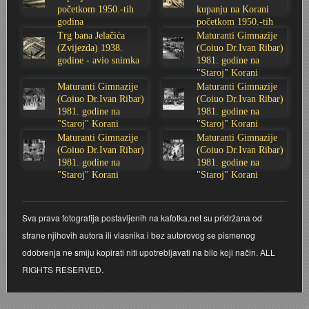
početkom 1950.-tih
kupanju na Korani
Stoljetna poplava 1939.
Boksački klub Velebit
Mala scena 1987. - Le Cinema
Zavjet Petra Grgeca - 1998.
Mimohod 23. kolovoza 1995.
Frizerski salon Gerber (Kopf) - utemeljen 1924.
godina
početkom 1950.-tih
godina
Trg bana Jelačića
Maturanti Gimnazije
(Zvijezda) 1938.
(Coiuo Dr.Ivan Ribar)
Tvornica potkivačkih čavala Mustad-Karlovac
Bijelo dugme
Mala scena Hrvatskog doma
Škola plivanja Patkica
Ekonomska škola - ratne godine
Gimnazijska i Ekonomska zbornica - Igor Mihelić
godine - avio snimka
1981. godine na
"Staroj" Korani
Maturanti Gimnazije
Maturanti Gimnazije
Banija - poplava 4. 12. 1966.
Marina Perazić, Davor Tolja (Denis&Denis) i Edi Kraljić
Dubravko Halovanić - Ratne godine
INKASATOR
(Coiuo Dr.Ivan Ribar)
(Coiuo Dr.Ivan Ribar)
1981. godine na
1981. godine na
Autobusna stanica na Korzu
Maturanti Gimnazije 1988. godine
Crkva Sv. Doroteje - 1991.
Karlovački fotograf Josip Žunić
"Staroj" Korani
"Staroj" Korani
Maturanti Gimnazije
Maturanti Gimnazije
(Coiuo Dr.Ivan Ribar)
(Coiuo Dr.Ivan Ribar)
Auto cross
Motocross
Obitelj Klemenčić
1981. godine na
1981. godine na
"Staroj" Korani
"Staroj" Korani
AMD Zanatlija
NULA
Krešimir Botković - RAZGLEDNICE
Sva prava fotografija postavljenih na kafotka.net su pridržana od
Adamo klub
Nepokoreni grad - Trojanski konj (epizoda)
Krešimir Perušić - Nogomet
strane njihovih autora ili vlasnika i bez autorovog se pismenog
odobrenja ne smiju kopirati niti upotrebljavati na bilo koji način. ALL
8. slet Bratstva i jedinstva 13. lipnja 1965. godine
Novogodišnje čestitke
KUD REČICA
RIGHTS RESERVED.
Lovni i ribolovni turizam
PUNK
Mery Berti - karlovačka Žuži