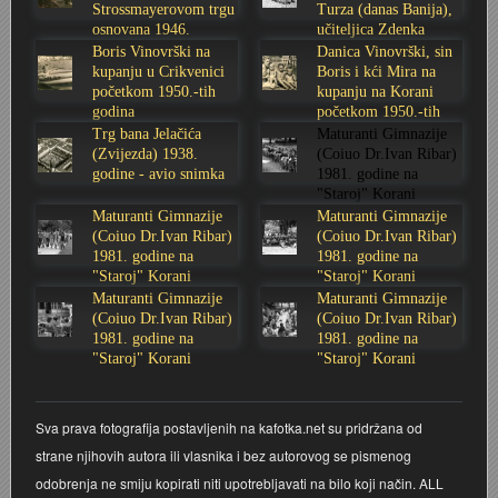
Strossmayerovom trgu
Turza (danas Banija),
osnovana 1946.
učiteljica Zdenka
Stoljetna poplava 1939.
Boksački klub Velebit
Mala scena 1987. - Le Cinema
Zavjet Petra Grgeca - 1998.
Mimohod 23. kolovoza 1995.
Frizerski salon Gerber (Kopf) - utemeljen 1924.
godine
Sabolić
Boris Vinovrški na
Danica Vinovrški, sin
kupanju u Crikvenici
Boris i kći Mira na
Tvornica potkivačkih čavala Mustad-Karlovac
Bijelo dugme
Mala scena Hrvatskog doma
Škola plivanja Patkica
Ekonomska škola - ratne godine
Gimnazijska i Ekonomska zbornica - Igor Mihelić
početkom 1950.-tih
kupanju na Korani
godina
početkom 1950.-tih
godina
Trg bana Jelačića
Maturanti Gimnazije
Banija - poplava 4. 12. 1966.
Marina Perazić, Davor Tolja (Denis&Denis) i Edi Kraljić
Dubravko Halovanić - Ratne godine
INKASATOR
(Zvijezda) 1938.
(Coiuo Dr.Ivan Ribar)
godine - avio snimka
1981. godine na
"Staroj" Korani
Autobusna stanica na Korzu
Maturanti Gimnazije 1988. godine
Crkva Sv. Doroteje - 1991.
Karlovački fotograf Josip Žunić
Maturanti Gimnazije
Maturanti Gimnazije
(Coiuo Dr.Ivan Ribar)
(Coiuo Dr.Ivan Ribar)
Auto cross
Motocross
Obitelj Klemenčić
1981. godine na
1981. godine na
"Staroj" Korani
"Staroj" Korani
Maturanti Gimnazije
Maturanti Gimnazije
AMD Zanatlija
NULA
Krešimir Botković - RAZGLEDNICE
(Coiuo Dr.Ivan Ribar)
(Coiuo Dr.Ivan Ribar)
1981. godine na
1981. godine na
"Staroj" Korani
"Staroj" Korani
Adamo klub
Nepokoreni grad - Trojanski konj (epizoda)
Krešimir Perušić - Nogomet
8. slet Bratstva i jedinstva 13. lipnja 1965. godine
Novogodišnje čestitke
KUD REČICA
Sva prava fotografija postavljenih na kafotka.net su pridržana od
strane njihovih autora ili vlasnika i bez autorovog se pismenog
Lovni i ribolovni turizam
PUNK
Mery Berti - karlovačka Žuži
odobrenja ne smiju kopirati niti upotrebljavati na bilo koji način. ALL