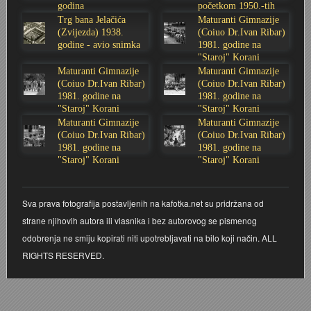
godina
početkom 1950.-tih
godina
Stoljetna poplava 1939.
Boksački klub Velebit
Mala scena 1987. - Le Cinema
Zavjet Petra Grgeca - 1998.
Mimohod 23. kolovoza 1995.
Frizerski salon Gerber (Kopf) - utemeljen 1924.
Trg bana Jelačića
Maturanti Gimnazije
(Zvijezda) 1938.
(Coiuo Dr.Ivan Ribar)
godine - avio snimka
1981. godine na
Tvornica potkivačkih čavala Mustad-Karlovac
Bijelo dugme
Mala scena Hrvatskog doma
Škola plivanja Patkica
Ekonomska škola - ratne godine
Gimnazijska i Ekonomska zbornica - Igor Mihelić
"Staroj" Korani
Maturanti Gimnazije
Maturanti Gimnazije
(Coiuo Dr.Ivan Ribar)
(Coiuo Dr.Ivan Ribar)
Banija - poplava 4. 12. 1966.
Marina Perazić, Davor Tolja (Denis&Denis) i Edi Kraljić
Dubravko Halovanić - Ratne godine
INKASATOR
1981. godine na
1981. godine na
"Staroj" Korani
"Staroj" Korani
Maturanti Gimnazije
Maturanti Gimnazije
Autobusna stanica na Korzu
Maturanti Gimnazije 1988. godine
Crkva Sv. Doroteje - 1991.
Karlovački fotograf Josip Žunić
(Coiuo Dr.Ivan Ribar)
(Coiuo Dr.Ivan Ribar)
1981. godine na
1981. godine na
Auto cross
Motocross
Obitelj Klemenčić
"Staroj" Korani
"Staroj" Korani
AMD Zanatlija
NULA
Krešimir Botković - RAZGLEDNICE
Sva prava fotografija postavljenih na kafotka.net su pridržana od
strane njihovih autora ili vlasnika i bez autorovog se pismenog
Adamo klub
Nepokoreni grad - Trojanski konj (epizoda)
Krešimir Perušić - Nogomet
odobrenja ne smiju kopirati niti upotrebljavati na bilo koji način. ALL
RIGHTS RESERVED.
8. slet Bratstva i jedinstva 13. lipnja 1965. godine
Novogodišnje čestitke
KUD REČICA
Lovni i ribolovni turizam
PUNK
Mery Berti - karlovačka Žuži