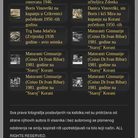
osnovana 1946.
učiteljica Zdenka
godine
Sabolić
Boris Vinovrški na
Danica Vinovrški, sin
Stoljetna poplava 1939.
Boksački klub Velebit
Mala scena 1987. - Le Cinema
Zavjet Petra Grgeca - 1998.
Mimohod 23. kolovoza 1995.
Frizerski salon Gerber (Kopf) - utemeljen 1924.
kupanju u Crikvenici
Boris i kći Mira na
početkom 1950.-tih
kupanju na Korani
Tvornica potkivačkih čavala Mustad-Karlovac
Bijelo dugme
Mala scena Hrvatskog doma
Škola plivanja Patkica
Ekonomska škola - ratne godine
Gimnazijska i Ekonomska zbornica - Igor Mihelić
godina
početkom 1950.-tih
godina
Trg bana Jelačića
Maturanti Gimnazije
(Zvijezda) 1938.
(Coiuo Dr.Ivan Ribar)
Banija - poplava 4. 12. 1966.
Marina Perazić, Davor Tolja (Denis&Denis) i Edi Kraljić
Dubravko Halovanić - Ratne godine
INKASATOR
godine - avio snimka
1981. godine na
"Staroj" Korani
Maturanti Gimnazije
Maturanti Gimnazije
Autobusna stanica na Korzu
Maturanti Gimnazije 1988. godine
Crkva Sv. Doroteje - 1991.
Karlovački fotograf Josip Žunić
(Coiuo Dr.Ivan Ribar)
(Coiuo Dr.Ivan Ribar)
1981. godine na
1981. godine na
"Staroj" Korani
Auto cross
Motocross
Obitelj Klemenčić
"Staroj" Korani
Maturanti Gimnazije
Maturanti Gimnazije
(Coiuo Dr.Ivan Ribar)
(Coiuo Dr.Ivan Ribar)
AMD Zanatlija
NULA
Krešimir Botković - RAZGLEDNICE
1981. godine na
1981. godine na
"Staroj" Korani
"Staroj" Korani
Adamo klub
Nepokoreni grad - Trojanski konj (epizoda)
Krešimir Perušić - Nogomet
Sva prava fotografija postavljenih na kafotka.net su pridržana od
8. slet Bratstva i jedinstva 13. lipnja 1965. godine
Novogodišnje čestitke
KUD REČICA
strane njihovih autora ili vlasnika i bez autorovog se pismenog
odobrenja ne smiju kopirati niti upotrebljavati na bilo koji način. ALL
Lovni i ribolovni turizam
PUNK
Mery Berti - karlovačka Žuži
RIGHTS RESERVED.