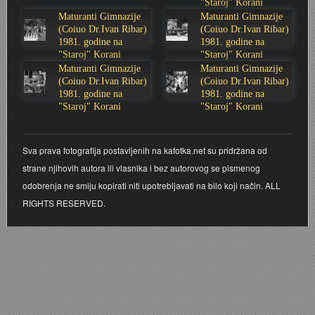
"Staroj" Korani
Maturanti Gimnazije
Maturanti Gimnazije
Stoljetna poplava 1939.
Boksački klub Velebit
Mala scena 1987. - Le Cinema
Zavjet Petra Grgeca - 1998.
Mimohod 23. kolovoza 1995.
Frizerski salon Gerber (Kopf) - utemeljen 1924.
(Coiuo Dr.Ivan Ribar)
(Coiuo Dr.Ivan Ribar)
1981. godine na
1981. godine na
"Staroj" Korani
"Staroj" Korani
Tvornica potkivačkih čavala Mustad-Karlovac
Bijelo dugme
Mala scena Hrvatskog doma
Škola plivanja Patkica
Ekonomska škola - ratne godine
Gimnazijska i Ekonomska zbornica - Igor Mihelić
Maturanti Gimnazije
Maturanti Gimnazije
(Coiuo Dr.Ivan Ribar)
(Coiuo Dr.Ivan Ribar)
Banija - poplava 4. 12. 1966.
Marina Perazić, Davor Tolja (Denis&Denis) i Edi Kraljić
Dubravko Halovanić - Ratne godine
INKASATOR
1981. godine na
1981. godine na
"Staroj" Korani
"Staroj" Korani
Autobusna stanica na Korzu
Maturanti Gimnazije 1988. godine
Crkva Sv. Doroteje - 1991.
Karlovački fotograf Josip Žunić
Sva prava fotografija postavljenih na kafotka.net su pridržana od
Auto cross
Motocross
Obitelj Klemenčić
strane njihovih autora ili vlasnika i bez autorovog se pismenog
odobrenja ne smiju kopirati niti upotrebljavati na bilo koji način. ALL
AMD Zanatlija
NULA
Krešimir Botković - RAZGLEDNICE
RIGHTS RESERVED.
Adamo klub
Nepokoreni grad - Trojanski konj (epizoda)
Krešimir Perušić - Nogomet
8. slet Bratstva i jedinstva 13. lipnja 1965. godine
Novogodišnje čestitke
KUD REČICA
Lovni i ribolovni turizam
PUNK
Mery Berti - karlovačka Žuži