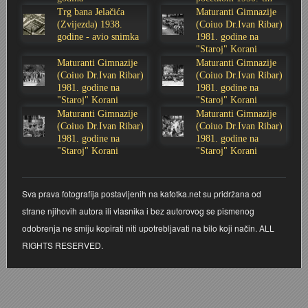
godina
Trg bana Jelačića
Maturanti Gimnazije
Stoljetna poplava 1939.
Boksački klub Velebit
Mala scena 1987. - Le Cinema
Zavjet Petra Grgeca - 1998.
Mimohod 23. kolovoza 1995.
Frizerski salon Gerber (Kopf) - utemeljen 1924.
(Zvijezda) 1938.
(Coiuo Dr.Ivan Ribar)
godine - avio snimka
1981. godine na
"Staroj" Korani
Tvornica potkivačkih čavala Mustad-Karlovac
Bijelo dugme
Mala scena Hrvatskog doma
Škola plivanja Patkica
Ekonomska škola - ratne godine
Gimnazijska i Ekonomska zbornica - Igor Mihelić
Maturanti Gimnazije
Maturanti Gimnazije
(Coiuo Dr.Ivan Ribar)
(Coiuo Dr.Ivan Ribar)
1981. godine na
1981. godine na
Banija - poplava 4. 12. 1966.
Marina Perazić, Davor Tolja (Denis&Denis) i Edi Kraljić
Dubravko Halovanić - Ratne godine
INKASATOR
"Staroj" Korani
"Staroj" Korani
Maturanti Gimnazije
Maturanti Gimnazije
Autobusna stanica na Korzu
Maturanti Gimnazije 1988. godine
Crkva Sv. Doroteje - 1991.
Karlovački fotograf Josip Žunić
(Coiuo Dr.Ivan Ribar)
(Coiuo Dr.Ivan Ribar)
1981. godine na
1981. godine na
"Staroj" Korani
"Staroj" Korani
Auto cross
Motocross
Obitelj Klemenčić
AMD Zanatlija
NULA
Krešimir Botković - RAZGLEDNICE
Sva prava fotografija postavljenih na kafotka.net su pridržana od
strane njihovih autora ili vlasnika i bez autorovog se pismenog
Adamo klub
Nepokoreni grad - Trojanski konj (epizoda)
Krešimir Perušić - Nogomet
odobrenja ne smiju kopirati niti upotrebljavati na bilo koji način. ALL
RIGHTS RESERVED.
8. slet Bratstva i jedinstva 13. lipnja 1965. godine
Novogodišnje čestitke
KUD REČICA
Lovni i ribolovni turizam
PUNK
Mery Berti - karlovačka Žuži