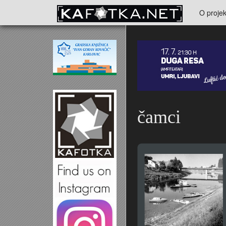
Skoči na glavni sadržaj
O projek
Kontakt
čamci