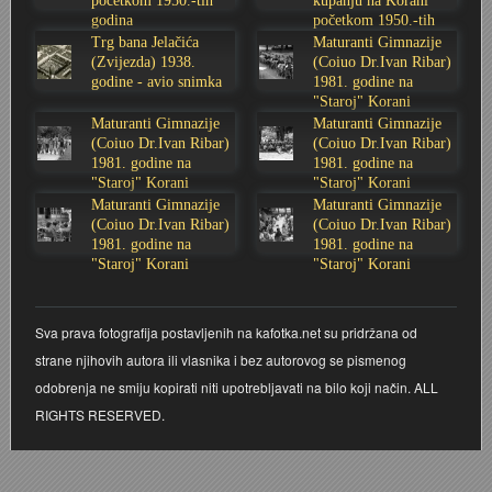
početkom 1950.-tih
kupanju na Korani
godina
početkom 1950.-tih
Stoljetna poplava 1939.
Boksački klub Velebit
Mala scena 1987. - Le Cinema
Zavjet Petra Grgeca - 1998.
Mimohod 23. kolovoza 1995.
Frizerski salon Gerber (Kopf) - utemeljen 1924.
godina
Trg bana Jelačića
Maturanti Gimnazije
(Zvijezda) 1938.
(Coiuo Dr.Ivan Ribar)
godine - avio snimka
1981. godine na
Tvornica potkivačkih čavala Mustad-Karlovac
Bijelo dugme
Mala scena Hrvatskog doma
Škola plivanja Patkica
Ekonomska škola - ratne godine
Gimnazijska i Ekonomska zbornica - Igor Mihelić
"Staroj" Korani
Maturanti Gimnazije
Maturanti Gimnazije
Banija - poplava 4. 12. 1966.
Marina Perazić, Davor Tolja (Denis&Denis) i Edi Kraljić
Dubravko Halovanić - Ratne godine
INKASATOR
(Coiuo Dr.Ivan Ribar)
(Coiuo Dr.Ivan Ribar)
1981. godine na
1981. godine na
"Staroj" Korani
"Staroj" Korani
Autobusna stanica na Korzu
Maturanti Gimnazije 1988. godine
Crkva Sv. Doroteje - 1991.
Karlovački fotograf Josip Žunić
Maturanti Gimnazije
Maturanti Gimnazije
(Coiuo Dr.Ivan Ribar)
(Coiuo Dr.Ivan Ribar)
1981. godine na
1981. godine na
Auto cross
Motocross
Obitelj Klemenčić
"Staroj" Korani
"Staroj" Korani
AMD Zanatlija
NULA
Krešimir Botković - RAZGLEDNICE
Sva prava fotografija postavljenih na kafotka.net su pridržana od
strane njihovih autora ili vlasnika i bez autorovog se pismenog
Adamo klub
Nepokoreni grad - Trojanski konj (epizoda)
Krešimir Perušić - Nogomet
odobrenja ne smiju kopirati niti upotrebljavati na bilo koji način. ALL
RIGHTS RESERVED.
8. slet Bratstva i jedinstva 13. lipnja 1965. godine
Novogodišnje čestitke
KUD REČICA
Lovni i ribolovni turizam
PUNK
Mery Berti - karlovačka Žuži