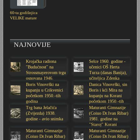
Marakovo brdo i auto kamp
Poplava 1987.
Nevenius Graf von Dubowatz - RENDERI
60-ta godišnjica
VELIKE mature
Štamparija Ognjen Price - Karlovačka tiskara
Pothodnik
Nikola Perić - kroničar Karlovca, kolekcionar, novinar i p
Zima 1967. godine
Ramo
Obitelj Balaš
NAJNOVIJE
Zagreb - Karlovac 1:1
Razglednice Karlovca
Obitelj Hauptfeld
Krojačka radiona
Selce 1960. godine -
"Budućnost" na
učenici OŠ Herta
Vukmanić 1975. godine
Tehnička škola generacija 1981/1982
Strossmayerovom trgu
Turza (danas Banija),
osnovana 1946.
učiteljica Zdenka
godine
Sabolić
Boris Vinovrški na
Danica Vinovrški, sin
Vatrogasna vježba
Zidić
kupanju u Crikvenici
Boris i kći Mira na
početkom 1950.-tih
kupanju na Korani
godina
početkom 1950.-tih
VAGA
Čoki
godina
Trg bana Jelačića
Maturanti Gimnazije
(Zvijezda) 1938.
(Coiuo Dr.Ivan Ribar)
Trgovina Merkur
Štafeta mladosti 1988.
godine - avio snimka
1981. godine na
"Staroj" Korani
Maturanti Gimnazije
Maturanti Gimnazije
Stari nogometni stadion
Željeznički most preko Kupe
(Coiuo Dr.Ivan Ribar)
(Coiuo Dr.Ivan Ribar)