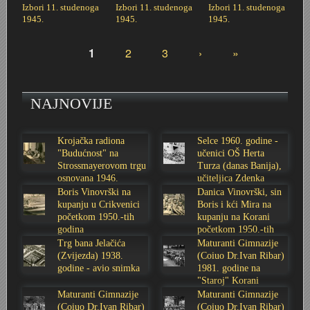
Izbori 11. studenoga
Izbori 11. studenoga
Izbori 11. studenoga
1945.
1945.
1945.
Stoljetna poplava 1939.
Boksački klub Velebit
Mala scena 1987. - Le Cinema
Zavjet Petra Grgeca - 1998.
Mimohod 23. kolovoza 1995.
Frizerski salon Gerber (Kopf) - utemeljen 1924.
1
2
3
›
»
Tvornica potkivačkih čavala Mustad-Karlovac
Bijelo dugme
Mala scena Hrvatskog doma
Škola plivanja Patkica
Ekonomska škola - ratne godine
Gimnazijska i Ekonomska zbornica - Igor Mihelić
Stranice
Banija - poplava 4. 12. 1966.
Marina Perazić, Davor Tolja (Denis&Denis) i Edi Kraljić
Dubravko Halovanić - Ratne godine
INKASATOR
NAJNOVIJE
Autobusna stanica na Korzu
Maturanti Gimnazije 1988. godine
Crkva Sv. Doroteje - 1991.
Karlovački fotograf Josip Žunić
Krojačka radiona
Selce 1960. godine -
"Budućnost" na
učenici OŠ Herta
Auto cross
Motocross
Obitelj Klemenčić
Strossmayerovom trgu
Turza (danas Banija),
osnovana 1946.
učiteljica Zdenka
godine
Sabolić
Boris Vinovrški na
Danica Vinovrški, sin
AMD Zanatlija
NULA
Krešimir Botković - RAZGLEDNICE
kupanju u Crikvenici
Boris i kći Mira na
početkom 1950.-tih
kupanju na Korani
Adamo klub
Nepokoreni grad - Trojanski konj (epizoda)
Krešimir Perušić - Nogomet
godina
početkom 1950.-tih
godina
Trg bana Jelačića
Maturanti Gimnazije
(Zvijezda) 1938.
(Coiuo Dr.Ivan Ribar)
8. slet Bratstva i jedinstva 13. lipnja 1965. godine
Novogodišnje čestitke
KUD REČICA
godine - avio snimka
1981. godine na
"Staroj" Korani
Maturanti Gimnazije
Maturanti Gimnazije
Lovni i ribolovni turizam
PUNK
Mery Berti - karlovačka Žuži
(Coiuo Dr.Ivan Ribar)
(Coiuo Dr.Ivan Ribar)