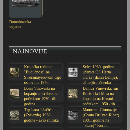
Stoljetna poplava 1939.
Boksački klub Velebit
Mala scena 1987. - Le Cinema
Zavjet Petra Grgeca - 1998.
Mimohod 23. kolovoza 1995.
Frizerski salon Gerber (Kopf) - utemeljen 1924.
Domobranska
Tvornica potkivačkih čavala Mustad-Karlovac
Bijelo dugme
Mala scena Hrvatskog doma
Škola plivanja Patkica
Ekonomska škola - ratne godine
Gimnazijska i Ekonomska zbornica - Igor Mihelić
vojarna
Banija - poplava 4. 12. 1966.
Marina Perazić, Davor Tolja (Denis&Denis) i Edi Kraljić
Dubravko Halovanić - Ratne godine
INKASATOR
NAJNOVIJE
Autobusna stanica na Korzu
Maturanti Gimnazije 1988. godine
Crkva Sv. Doroteje - 1991.
Karlovački fotograf Josip Žunić
Auto cross
Motocross
Obitelj Klemenčić
Krojačka radiona
Selce 1960. godine -
"Budućnost" na
učenici OŠ Herta
Strossmayerovom trgu
Turza (danas Banija),
AMD Zanatlija
NULA
Krešimir Botković - RAZGLEDNICE
osnovana 1946.
učiteljica Zdenka
godine
Sabolić
Boris Vinovrški na
Danica Vinovrški, sin
kupanju u Crikvenici
Boris i kći Mira na
Adamo klub
Nepokoreni grad - Trojanski konj (epizoda)
Krešimir Perušić - Nogomet
početkom 1950.-tih
kupanju na Korani
godina
početkom 1950.-tih
godina
Trg bana Jelačića
Maturanti Gimnazije
8. slet Bratstva i jedinstva 13. lipnja 1965. godine
Novogodišnje čestitke
KUD REČICA
(Zvijezda) 1938.
(Coiuo Dr.Ivan Ribar)
godine - avio snimka
1981. godine na
Lovni i ribolovni turizam
PUNK
Mery Berti - karlovačka Žuži
"Staroj" Korani