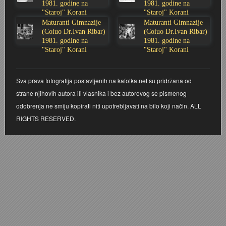
1981. godine na
1981. godine na
"Staroj" Korani
"Staroj" Korani
Stoljetna poplava 1939.
Boksački klub Velebit
Mala scena 1987. - Le Cinema
Zavjet Petra Grgeca - 1998.
Mimohod 23. kolovoza 1995.
Frizerski salon Gerber (Kopf) - utemeljen 1924.
Maturanti Gimnazije
Maturanti Gimnazije
(Coiuo Dr.Ivan Ribar)
(Coiuo Dr.Ivan Ribar)
Tvornica potkivačkih čavala Mustad-Karlovac
Bijelo dugme
Mala scena Hrvatskog doma
Škola plivanja Patkica
Ekonomska škola - ratne godine
Gimnazijska i Ekonomska zbornica - Igor Mihelić
1981. godine na
1981. godine na
"Staroj" Korani
"Staroj" Korani
Banija - poplava 4. 12. 1966.
Marina Perazić, Davor Tolja (Denis&Denis) i Edi Kraljić
Dubravko Halovanić - Ratne godine
INKASATOR
Sva prava fotografija postavljenih na kafotka.net su pridržana od
Autobusna stanica na Korzu
Maturanti Gimnazije 1988. godine
Crkva Sv. Doroteje - 1991.
Karlovački fotograf Josip Žunić
strane njihovih autora ili vlasnika i bez autorovog se pismenog
odobrenja ne smiju kopirati niti upotrebljavati na bilo koji način. ALL
Auto cross
Motocross
Obitelj Klemenčić
RIGHTS RESERVED.
AMD Zanatlija
NULA
Krešimir Botković - RAZGLEDNICE
Adamo klub
Nepokoreni grad - Trojanski konj (epizoda)
Krešimir Perušić - Nogomet
8. slet Bratstva i jedinstva 13. lipnja 1965. godine
Novogodišnje čestitke
KUD REČICA
Lovni i ribolovni turizam
PUNK
Mery Berti - karlovačka Žuži