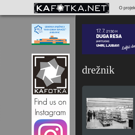
Skoči na glavni sadržaj
O projek
Kontakt
drežnik