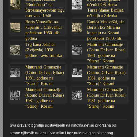
"Budućnost" na
učenici OŠ Herta
Stoljetna poplava 1939.
Boksački klub Velebit
Mala scena 1987. - Le Cinema
Zavjet Petra Grgeca - 1998.
Mimohod 23. kolovoza 1995.
Frizerski salon Gerber (Kopf) - utemeljen 1924.
Strossmayerovom trgu
Turza (danas Banija),
osnovana 1946.
učiteljica Zdenka
godine
Sabolić
Boris Vinovrški na
Danica Vinovrški, sin
Tvornica potkivačkih čavala Mustad-Karlovac
Bijelo dugme
Mala scena Hrvatskog doma
Škola plivanja Patkica
Ekonomska škola - ratne godine
Gimnazijska i Ekonomska zbornica - Igor Mihelić
kupanju u Crikvenici
Boris i kći Mira na
početkom 1950.-tih
kupanju na Korani
godina
početkom 1950.-tih
Banija - poplava 4. 12. 1966.
Marina Perazić, Davor Tolja (Denis&Denis) i Edi Kraljić
Dubravko Halovanić - Ratne godine
INKASATOR
godina
Trg bana Jelačića
Maturanti Gimnazije
(Zvijezda) 1938.
(Coiuo Dr.Ivan Ribar)
Autobusna stanica na Korzu
Maturanti Gimnazije 1988. godine
Crkva Sv. Doroteje - 1991.
Karlovački fotograf Josip Žunić
godine - avio snimka
1981. godine na
"Staroj" Korani
Maturanti Gimnazije
Maturanti Gimnazije
Auto cross
Motocross
Obitelj Klemenčić
(Coiuo Dr.Ivan Ribar)
(Coiuo Dr.Ivan Ribar)
1981. godine na
1981. godine na
"Staroj" Korani
"Staroj" Korani
AMD Zanatlija
NULA
Krešimir Botković - RAZGLEDNICE
Maturanti Gimnazije
Maturanti Gimnazije
(Coiuo Dr.Ivan Ribar)
(Coiuo Dr.Ivan Ribar)
Adamo klub
Nepokoreni grad - Trojanski konj (epizoda)
Krešimir Perušić - Nogomet
1981. godine na
1981. godine na
"Staroj" Korani
"Staroj" Korani
8. slet Bratstva i jedinstva 13. lipnja 1965. godine
Novogodišnje čestitke
KUD REČICA
Sva prava fotografija postavljenih na kafotka.net su pridržana od
Lovni i ribolovni turizam
PUNK
Mery Berti - karlovačka Žuži
strane njihovih autora ili vlasnika i bez autorovog se pismenog