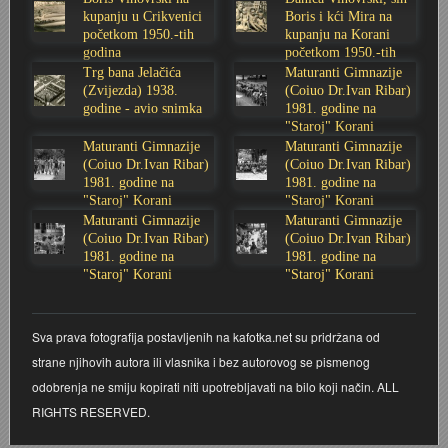
kupanju u Crikvenici
Boris i kći Mira na
Stoljetna poplava 1939.
Boksački klub Velebit
Mala scena 1987. - Le Cinema
Zavjet Petra Grgeca - 1998.
Mimohod 23. kolovoza 1995.
Frizerski salon Gerber (Kopf) - utemeljen 1924.
početkom 1950.-tih
kupanju na Korani
godina
početkom 1950.-tih
godina
Trg bana Jelačića
Maturanti Gimnazije
Tvornica potkivačkih čavala Mustad-Karlovac
Bijelo dugme
Mala scena Hrvatskog doma
Škola plivanja Patkica
Ekonomska škola - ratne godine
Gimnazijska i Ekonomska zbornica - Igor Mihelić
(Zvijezda) 1938.
(Coiuo Dr.Ivan Ribar)
godine - avio snimka
1981. godine na
"Staroj" Korani
Banija - poplava 4. 12. 1966.
Marina Perazić, Davor Tolja (Denis&Denis) i Edi Kraljić
Dubravko Halovanić - Ratne godine
INKASATOR
Maturanti Gimnazije
Maturanti Gimnazije
(Coiuo Dr.Ivan Ribar)
(Coiuo Dr.Ivan Ribar)
Autobusna stanica na Korzu
Maturanti Gimnazije 1988. godine
Crkva Sv. Doroteje - 1991.
Karlovački fotograf Josip Žunić
1981. godine na
1981. godine na
"Staroj" Korani
"Staroj" Korani
Maturanti Gimnazije
Maturanti Gimnazije
Auto cross
Motocross
Obitelj Klemenčić
(Coiuo Dr.Ivan Ribar)
(Coiuo Dr.Ivan Ribar)
1981. godine na
1981. godine na
"Staroj" Korani
"Staroj" Korani
AMD Zanatlija
NULA
Krešimir Botković - RAZGLEDNICE
Adamo klub
Nepokoreni grad - Trojanski konj (epizoda)
Krešimir Perušić - Nogomet
Sva prava fotografija postavljenih na kafotka.net su pridržana od
strane njihovih autora ili vlasnika i bez autorovog se pismenog
8. slet Bratstva i jedinstva 13. lipnja 1965. godine
Novogodišnje čestitke
KUD REČICA
odobrenja ne smiju kopirati niti upotrebljavati na bilo koji način. ALL
RIGHTS RESERVED.
Lovni i ribolovni turizam
PUNK
Mery Berti - karlovačka Žuži