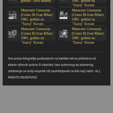
godine - avio snimka
1981. godine na
"Staroj" Korani
Stoljetna poplava 1939.
Boksački klub Velebit
Mala scena 1987. - Le Cinema
Zavjet Petra Grgeca - 1998.
Mimohod 23. kolovoza 1995.
Frizerski salon Gerber (Kopf) - utemeljen 1924.
Maturanti Gimnazije
Maturanti Gimnazije
(Coiuo Dr.Ivan Ribar)
(Coiuo Dr.Ivan Ribar)
1981. godine na
1981. godine na
Tvornica potkivačkih čavala Mustad-Karlovac
Bijelo dugme
Mala scena Hrvatskog doma
Škola plivanja Patkica
Ekonomska škola - ratne godine
Gimnazijska i Ekonomska zbornica - Igor Mihelić
"Staroj" Korani
"Staroj" Korani
Maturanti Gimnazije
Maturanti Gimnazije
Banija - poplava 4. 12. 1966.
Marina Perazić, Davor Tolja (Denis&Denis) i Edi Kraljić
Dubravko Halovanić - Ratne godine
INKASATOR
(Coiuo Dr.Ivan Ribar)
(Coiuo Dr.Ivan Ribar)
1981. godine na
1981. godine na
"Staroj" Korani
"Staroj" Korani
Autobusna stanica na Korzu
Maturanti Gimnazije 1988. godine
Crkva Sv. Doroteje - 1991.
Karlovački fotograf Josip Žunić
Auto cross
Motocross
Obitelj Klemenčić
Sva prava fotografija postavljenih na kafotka.net su pridržana od
strane njihovih autora ili vlasnika i bez autorovog se pismenog
AMD Zanatlija
NULA
Krešimir Botković - RAZGLEDNICE
odobrenja ne smiju kopirati niti upotrebljavati na bilo koji način. ALL
RIGHTS RESERVED.
Adamo klub
Nepokoreni grad - Trojanski konj (epizoda)
Krešimir Perušić - Nogomet
8. slet Bratstva i jedinstva 13. lipnja 1965. godine
Novogodišnje čestitke
KUD REČICA
Lovni i ribolovni turizam
PUNK
Mery Berti - karlovačka Žuži