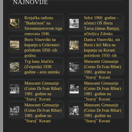
NAJNOVIJE
Stoljetna poplava 1939.
Boksački klub Velebit
Mala scena 1987. - Le Cinema
Zavjet Petra Grgeca - 1998.
Mimohod 23. kolovoza 1995.
Frizerski salon Gerber (Kopf) - utemeljen 1924.
Krojačka radiona
Selce 1960. godine -
Tvornica potkivačkih čavala Mustad-Karlovac
Bijelo dugme
Mala scena Hrvatskog doma
Škola plivanja Patkica
Ekonomska škola - ratne godine
Gimnazijska i Ekonomska zbornica - Igor Mihelić
"Budućnost" na
učenici OŠ Herta
Strossmayerovom trgu
Turza (danas Banija),
osnovana 1946.
učiteljica Zdenka
Banija - poplava 4. 12. 1966.
Marina Perazić, Davor Tolja (Denis&Denis) i Edi Kraljić
Dubravko Halovanić - Ratne godine
INKASATOR
godine
Sabolić
Boris Vinovrški na
Danica Vinovrški, sin
kupanju u Crikvenici
Boris i kći Mira na
početkom 1950.-tih
kupanju na Korani
Autobusna stanica na Korzu
Maturanti Gimnazije 1988. godine
Crkva Sv. Doroteje - 1991.
Karlovački fotograf Josip Žunić
godina
početkom 1950.-tih
godina
Trg bana Jelačića
Maturanti Gimnazije
(Zvijezda) 1938.
(Coiuo Dr.Ivan Ribar)
Auto cross
Motocross
Obitelj Klemenčić
godine - avio snimka
1981. godine na
"Staroj" Korani
AMD Zanatlija
NULA
Krešimir Botković - RAZGLEDNICE
Maturanti Gimnazije
Maturanti Gimnazije
(Coiuo Dr.Ivan Ribar)
(Coiuo Dr.Ivan Ribar)
1981. godine na
1981. godine na
Adamo klub
Nepokoreni grad - Trojanski konj (epizoda)
Krešimir Perušić - Nogomet
"Staroj" Korani
"Staroj" Korani
Maturanti Gimnazije
Maturanti Gimnazije
(Coiuo Dr.Ivan Ribar)
(Coiuo Dr.Ivan Ribar)
8. slet Bratstva i jedinstva 13. lipnja 1965. godine
Novogodišnje čestitke
KUD REČICA
1981. godine na
1981. godine na
"Staroj" Korani
"Staroj" Korani
Lovni i ribolovni turizam
PUNK
Mery Berti - karlovačka Žuži