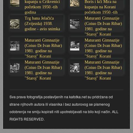
kupanju u Crikvenici
Boris i kći Mira na
početkom 1950.-tih
kupanju na Korani
Stoljetna poplava 1939.
Boksački klub Velebit
Mala scena 1987. - Le Cinema
Zavjet Petra Grgeca - 1998.
Mimohod 23. kolovoza 1995.
Frizerski salon Gerber (Kopf) - utemeljen 1924.
godina
početkom 1950.-tih
godina
Trg bana Jelačića
Maturanti Gimnazije
Tvornica potkivačkih čavala Mustad-Karlovac
Bijelo dugme
Mala scena Hrvatskog doma
Škola plivanja Patkica
Ekonomska škola - ratne godine
Gimnazijska i Ekonomska zbornica - Igor Mihelić
(Zvijezda) 1938.
(Coiuo Dr.Ivan Ribar)
godine - avio snimka
1981. godine na
"Staroj" Korani
Banija - poplava 4. 12. 1966.
Marina Perazić, Davor Tolja (Denis&Denis) i Edi Kraljić
Dubravko Halovanić - Ratne godine
INKASATOR
Maturanti Gimnazije
Maturanti Gimnazije
(Coiuo Dr.Ivan Ribar)
(Coiuo Dr.Ivan Ribar)
1981. godine na
1981. godine na
Autobusna stanica na Korzu
Maturanti Gimnazije 1988. godine
Crkva Sv. Doroteje - 1991.
Karlovački fotograf Josip Žunić
"Staroj" Korani
"Staroj" Korani
Maturanti Gimnazije
Maturanti Gimnazije
(Coiuo Dr.Ivan Ribar)
(Coiuo Dr.Ivan Ribar)
Auto cross
Motocross
Obitelj Klemenčić
1981. godine na
1981. godine na
"Staroj" Korani
"Staroj" Korani
AMD Zanatlija
NULA
Krešimir Botković - RAZGLEDNICE
Sva prava fotografija postavljenih na kafotka.net su pridržana od
Adamo klub
Nepokoreni grad - Trojanski konj (epizoda)
Krešimir Perušić - Nogomet
strane njihovih autora ili vlasnika i bez autorovog se pismenog
odobrenja ne smiju kopirati niti upotrebljavati na bilo koji način. ALL
8. slet Bratstva i jedinstva 13. lipnja 1965. godine
Novogodišnje čestitke
KUD REČICA
RIGHTS RESERVED.
Lovni i ribolovni turizam
PUNK
Mery Berti - karlovačka Žuži