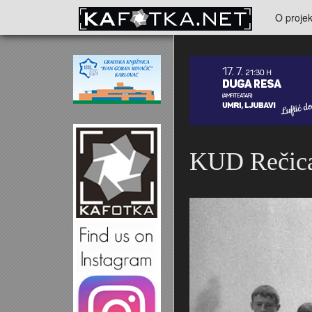
Skoči na glavni sadržaj
O projek
Kontakt
KUD Rečic