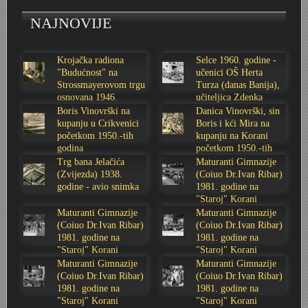
NAJNOVIJE
Stoljetna poplava 1939.
Boksački klub Velebit
Mala scena 1987. - Le Cinema
Zavjet Petra Grgeca - 1998.
Mimohod 23. kolovoza 1995.
Frizerski salon Gerber (Kopf) - utemeljen 1924.
Tvornica potkivačkih čavala Mustad-Karlovac
Bijelo dugme
Mala scena Hrvatskog doma
Škola plivanja Patkica
Ekonomska škola - ratne godine
Gimnazijska i Ekonomska zbornica - Igor Mihelić
Krojačka radiona
Selce 1960. godine -
"Budućnost" na
učenici OŠ Herta
Strossmayerovom trgu
Turza (danas Banija),
Banija - poplava 4. 12. 1966.
Marina Perazić, Davor Tolja (Denis&Denis) i Edi Kraljić
Dubravko Halovanić - Ratne godine
INKASATOR
osnovana 1946.
učiteljica Zdenka
godine
Sabolić
Boris Vinovrški na
Danica Vinovrški, sin
Autobusna stanica na Korzu
Maturanti Gimnazije 1988. godine
Crkva Sv. Doroteje - 1991.
Karlovački fotograf Josip Žunić
kupanju u Crikvenici
Boris i kći Mira na
početkom 1950.-tih
kupanju na Korani
godina
početkom 1950.-tih
Auto cross
Motocross
Obitelj Klemenčić
godina
Trg bana Jelačića
Maturanti Gimnazije
(Zvijezda) 1938.
(Coiuo Dr.Ivan Ribar)
godine - avio snimka
1981. godine na
AMD Zanatlija
NULA
Krešimir Botković - RAZGLEDNICE
"Staroj" Korani
Maturanti Gimnazije
Maturanti Gimnazije
(Coiuo Dr.Ivan Ribar)
(Coiuo Dr.Ivan Ribar)
Adamo klub
Nepokoreni grad - Trojanski konj (epizoda)
Krešimir Perušić - Nogomet
1981. godine na
1981. godine na
"Staroj" Korani
"Staroj" Korani
8. slet Bratstva i jedinstva 13. lipnja 1965. godine
Novogodišnje čestitke
KUD REČICA
Maturanti Gimnazije
Maturanti Gimnazije
(Coiuo Dr.Ivan Ribar)
(Coiuo Dr.Ivan Ribar)
1981. godine na
1981. godine na
Lovni i ribolovni turizam
PUNK
Mery Berti - karlovačka Žuži
"Staroj" Korani
"Staroj" Korani