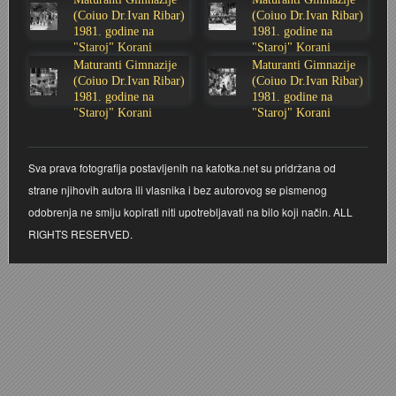
(Coiuo Dr.Ivan Ribar)
(Coiuo Dr.Ivan Ribar)
Stoljetna poplava 1939.
Boksački klub Velebit
Mala scena 1987. - Le Cinema
Zavjet Petra Grgeca - 1998.
Mimohod 23. kolovoza 1995.
Frizerski salon Gerber (Kopf) - utemeljen 1924.
1981. godine na
1981. godine na
"Staroj" Korani
"Staroj" Korani
Maturanti Gimnazije
Maturanti Gimnazije
Tvornica potkivačkih čavala Mustad-Karlovac
Bijelo dugme
Mala scena Hrvatskog doma
Škola plivanja Patkica
Ekonomska škola - ratne godine
Gimnazijska i Ekonomska zbornica - Igor Mihelić
(Coiuo Dr.Ivan Ribar)
(Coiuo Dr.Ivan Ribar)
1981. godine na
1981. godine na
"Staroj" Korani
"Staroj" Korani
Banija - poplava 4. 12. 1966.
Marina Perazić, Davor Tolja (Denis&Denis) i Edi Kraljić
Dubravko Halovanić - Ratne godine
INKASATOR
Autobusna stanica na Korzu
Maturanti Gimnazije 1988. godine
Crkva Sv. Doroteje - 1991.
Karlovački fotograf Josip Žunić
Sva prava fotografija postavljenih na kafotka.net su pridržana od
strane njihovih autora ili vlasnika i bez autorovog se pismenog
Auto cross
Motocross
Obitelj Klemenčić
odobrenja ne smiju kopirati niti upotrebljavati na bilo koji način. ALL
RIGHTS RESERVED.
AMD Zanatlija
NULA
Krešimir Botković - RAZGLEDNICE
Adamo klub
Nepokoreni grad - Trojanski konj (epizoda)
Krešimir Perušić - Nogomet
8. slet Bratstva i jedinstva 13. lipnja 1965. godine
Novogodišnje čestitke
KUD REČICA
Lovni i ribolovni turizam
PUNK
Mery Berti - karlovačka Žuži