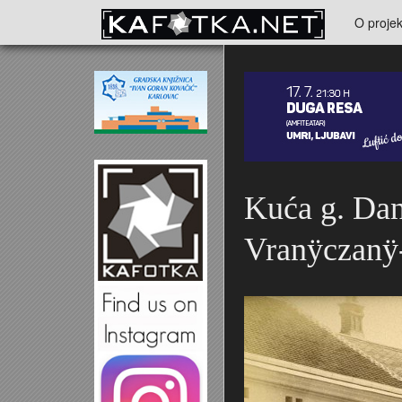
Skoči na glavni sadržaj
O projek
Kontakt
Kuća g. Dan
Vranÿczanÿ-