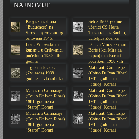
NAJNOVIJE
Stoljetna poplava 1939.
Boksački klub Velebit
Mala scena 1987. - Le Cinema
Zavjet Petra Grgeca - 1998.
Mimohod 23. kolovoza 1995.
Frizerski salon Gerber (Kopf) - utemeljen 1924.
Krojačka radiona
Selce 1960. godine -
Tvornica potkivačkih čavala Mustad-Karlovac
Bijelo dugme
Mala scena Hrvatskog doma
Škola plivanja Patkica
Ekonomska škola - ratne godine
Gimnazijska i Ekonomska zbornica - Igor Mihelić
"Budućnost" na
učenici OŠ Herta
Strossmayerovom trgu
Turza (danas Banija),
osnovana 1946.
učiteljica Zdenka
Banija - poplava 4. 12. 1966.
Marina Perazić, Davor Tolja (Denis&Denis) i Edi Kraljić
Dubravko Halovanić - Ratne godine
INKASATOR
godine
Sabolić
Boris Vinovrški na
Danica Vinovrški, sin
kupanju u Crikvenici
Boris i kći Mira na
Autobusna stanica na Korzu
Maturanti Gimnazije 1988. godine
Crkva Sv. Doroteje - 1991.
Karlovački fotograf Josip Žunić
početkom 1950.-tih
kupanju na Korani
godina
početkom 1950.-tih
godina
Trg bana Jelačića
Maturanti Gimnazije
Auto cross
Motocross
Obitelj Klemenčić
(Zvijezda) 1938.
(Coiuo Dr.Ivan Ribar)
godine - avio snimka
1981. godine na
"Staroj" Korani
AMD Zanatlija
NULA
Krešimir Botković - RAZGLEDNICE
Maturanti Gimnazije
Maturanti Gimnazije
(Coiuo Dr.Ivan Ribar)
(Coiuo Dr.Ivan Ribar)
1981. godine na
1981. godine na
Adamo klub
Nepokoreni grad - Trojanski konj (epizoda)
Krešimir Perušić - Nogomet
"Staroj" Korani
"Staroj" Korani
Maturanti Gimnazije
Maturanti Gimnazije
8. slet Bratstva i jedinstva 13. lipnja 1965. godine
Novogodišnje čestitke
KUD REČICA
(Coiuo Dr.Ivan Ribar)
(Coiuo Dr.Ivan Ribar)
1981. godine na
1981. godine na
"Staroj" Korani
"Staroj" Korani
Lovni i ribolovni turizam
PUNK
Mery Berti - karlovačka Žuži