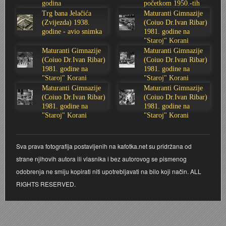
godina
početkom 1950.-tih
godina
Trg bana Jelačića
Maturanti Gimnazije
Stoljetna poplava 1939.
Boksački klub Velebit
Mala scena 1987. - Le Cinema
Zavjet Petra Grgeca - 1998.
Mimohod 23. kolovoza 1995.
Frizerski salon Gerber (Kopf) - utemeljen 1924.
(Zvijezda) 1938.
(Coiuo Dr.Ivan Ribar)
godine - avio snimka
1981. godine na
Tvornica potkivačkih čavala Mustad-Karlovac
Bijelo dugme
Mala scena Hrvatskog doma
Škola plivanja Patkica
Ekonomska škola - ratne godine
Gimnazijska i Ekonomska zbornica - Igor Mihelić
"Staroj" Korani
Maturanti Gimnazije
Maturanti Gimnazije
(Coiuo Dr.Ivan Ribar)
(Coiuo Dr.Ivan Ribar)
Banija - poplava 4. 12. 1966.
Marina Perazić, Davor Tolja (Denis&Denis) i Edi Kraljić
Dubravko Halovanić - Ratne godine
INKASATOR
1981. godine na
1981. godine na
"Staroj" Korani
"Staroj" Korani
Maturanti Gimnazije
Maturanti Gimnazije
Autobusna stanica na Korzu
Maturanti Gimnazije 1988. godine
Crkva Sv. Doroteje - 1991.
Karlovački fotograf Josip Žunić
(Coiuo Dr.Ivan Ribar)
(Coiuo Dr.Ivan Ribar)
1981. godine na
1981. godine na
"Staroj" Korani
"Staroj" Korani
Auto cross
Motocross
Obitelj Klemenčić
AMD Zanatlija
NULA
Krešimir Botković - RAZGLEDNICE
Sva prava fotografija postavljenih na kafotka.net su pridržana od
strane njihovih autora ili vlasnika i bez autorovog se pismenog
Adamo klub
Nepokoreni grad - Trojanski konj (epizoda)
Krešimir Perušić - Nogomet
odobrenja ne smiju kopirati niti upotrebljavati na bilo koji način. ALL
RIGHTS RESERVED.
8. slet Bratstva i jedinstva 13. lipnja 1965. godine
Novogodišnje čestitke
KUD REČICA
Lovni i ribolovni turizam
PUNK
Mery Berti - karlovačka Žuži