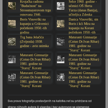
Krojačka radiona
Selce 1960. godine -
"Budućnost" na
učenici OŠ Herta
Stoljetna poplava 1939.
Boksački klub Velebit
Mala scena 1987. - Le Cinema
Zavjet Petra Grgeca - 1998.
Mimohod 23. kolovoza 1995.
Frizerski salon Gerber (Kopf) - utemeljen 1924.
Strossmayerovom trgu
Turza (danas Banija),
osnovana 1946.
učiteljica Zdenka
godine
Sabolić
Tvornica potkivačkih čavala Mustad-Karlovac
Bijelo dugme
Mala scena Hrvatskog doma
Škola plivanja Patkica
Ekonomska škola - ratne godine
Gimnazijska i Ekonomska zbornica - Igor Mihelić
Boris Vinovrški na
Danica Vinovrški, sin
kupanju u Crikvenici
Boris i kći Mira na
početkom 1950.-tih
kupanju na Korani
Banija - poplava 4. 12. 1966.
Marina Perazić, Davor Tolja (Denis&Denis) i Edi Kraljić
Dubravko Halovanić - Ratne godine
INKASATOR
godina
početkom 1950.-tih
godina
Trg bana Jelačića
Maturanti Gimnazije
(Zvijezda) 1938.
(Coiuo Dr.Ivan Ribar)
Autobusna stanica na Korzu
Maturanti Gimnazije 1988. godine
Crkva Sv. Doroteje - 1991.
Karlovački fotograf Josip Žunić
godine - avio snimka
1981. godine na
"Staroj" Korani
Maturanti Gimnazije
Maturanti Gimnazije
Auto cross
Motocross
Obitelj Klemenčić
(Coiuo Dr.Ivan Ribar)
(Coiuo Dr.Ivan Ribar)
1981. godine na
1981. godine na
AMD Zanatlija
NULA
Krešimir Botković - RAZGLEDNICE
"Staroj" Korani
"Staroj" Korani
Maturanti Gimnazije
Maturanti Gimnazije
(Coiuo Dr.Ivan Ribar)
(Coiuo Dr.Ivan Ribar)
Adamo klub
Nepokoreni grad - Trojanski konj (epizoda)
Krešimir Perušić - Nogomet
1981. godine na
1981. godine na
"Staroj" Korani
"Staroj" Korani
8. slet Bratstva i jedinstva 13. lipnja 1965. godine
Novogodišnje čestitke
KUD REČICA
Sva prava fotografija postavljenih na kafotka.net su pridržana od
Lovni i ribolovni turizam
PUNK
Mery Berti - karlovačka Žuži
strane njihovih autora ili vlasnika i bez autorovog se pismenog