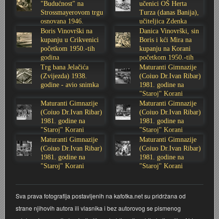
"Budućnost" na
učenici OŠ Herta
Strossmayerovom trgu
Turza (danas Banija),
Stoljetna poplava 1939.
Boksački klub Velebit
Mala scena 1987. - Le Cinema
Zavjet Petra Grgeca - 1998.
Mimohod 23. kolovoza 1995.
Frizerski salon Gerber (Kopf) - utemeljen 1924.
osnovana 1946.
učiteljica Zdenka
godine
Sabolić
Boris Vinovrški na
Danica Vinovrški, sin
Tvornica potkivačkih čavala Mustad-Karlovac
Bijelo dugme
Mala scena Hrvatskog doma
Škola plivanja Patkica
Ekonomska škola - ratne godine
Gimnazijska i Ekonomska zbornica - Igor Mihelić
kupanju u Crikvenici
Boris i kći Mira na
početkom 1950.-tih
kupanju na Korani
godina
početkom 1950.-tih
Banija - poplava 4. 12. 1966.
Marina Perazić, Davor Tolja (Denis&Denis) i Edi Kraljić
Dubravko Halovanić - Ratne godine
INKASATOR
godina
Trg bana Jelačića
Maturanti Gimnazije
(Zvijezda) 1938.
(Coiuo Dr.Ivan Ribar)
godine - avio snimka
1981. godine na
Autobusna stanica na Korzu
Maturanti Gimnazije 1988. godine
Crkva Sv. Doroteje - 1991.
Karlovački fotograf Josip Žunić
"Staroj" Korani
Maturanti Gimnazije
Maturanti Gimnazije
Auto cross
Motocross
Obitelj Klemenčić
(Coiuo Dr.Ivan Ribar)
(Coiuo Dr.Ivan Ribar)
1981. godine na
1981. godine na
"Staroj" Korani
"Staroj" Korani
AMD Zanatlija
NULA
Krešimir Botković - RAZGLEDNICE
Maturanti Gimnazije
Maturanti Gimnazije
(Coiuo Dr.Ivan Ribar)
(Coiuo Dr.Ivan Ribar)
1981. godine na
1981. godine na
Adamo klub
Nepokoreni grad - Trojanski konj (epizoda)
Krešimir Perušić - Nogomet
"Staroj" Korani
"Staroj" Korani
8. slet Bratstva i jedinstva 13. lipnja 1965. godine
Novogodišnje čestitke
KUD REČICA
Sva prava fotografija postavljenih na kafotka.net su pridržana od
strane njihovih autora ili vlasnika i bez autorovog se pismenog
Lovni i ribolovni turizam
PUNK
Mery Berti - karlovačka Žuži