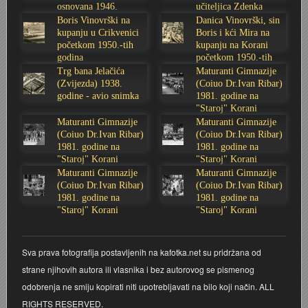
osnovana 1946.
učiteljica Zdenka
godine
Sabolić
Stoljetna poplava 1939.
Boksački klub Velebit
Mala scena 1987. - Le Cinema
Zavjet Petra Grgeca - 1998.
Mimohod 23. kolovoza 1995.
Frizerski salon Gerber (Kopf) - utemeljen 1924.
Boris Vinovrški na
Danica Vinovrški, sin
kupanju u Crikvenici
Boris i kći Mira na
početkom 1950.-tih
kupanju na Korani
Tvornica potkivačkih čavala Mustad-Karlovac
Bijelo dugme
Mala scena Hrvatskog doma
Škola plivanja Patkica
Ekonomska škola - ratne godine
Gimnazijska i Ekonomska zbornica - Igor Mihelić
godina
početkom 1950.-tih
godina
Trg bana Jelačića
Maturanti Gimnazije
(Zvijezda) 1938.
(Coiuo Dr.Ivan Ribar)
Banija - poplava 4. 12. 1966.
Marina Perazić, Davor Tolja (Denis&Denis) i Edi Kraljić
Dubravko Halovanić - Ratne godine
INKASATOR
godine - avio snimka
1981. godine na
"Staroj" Korani
Maturanti Gimnazije
Maturanti Gimnazije
Autobusna stanica na Korzu
Maturanti Gimnazije 1988. godine
Crkva Sv. Doroteje - 1991.
Karlovački fotograf Josip Žunić
(Coiuo Dr.Ivan Ribar)
(Coiuo Dr.Ivan Ribar)
1981. godine na
1981. godine na
Auto cross
Motocross
Obitelj Klemenčić
"Staroj" Korani
"Staroj" Korani
Maturanti Gimnazije
Maturanti Gimnazije
(Coiuo Dr.Ivan Ribar)
(Coiuo Dr.Ivan Ribar)
AMD Zanatlija
NULA
Krešimir Botković - RAZGLEDNICE
1981. godine na
1981. godine na
"Staroj" Korani
"Staroj" Korani
Adamo klub
Nepokoreni grad - Trojanski konj (epizoda)
Krešimir Perušić - Nogomet
Sva prava fotografija postavljenih na kafotka.net su pridržana od
8. slet Bratstva i jedinstva 13. lipnja 1965. godine
Novogodišnje čestitke
KUD REČICA
strane njihovih autora ili vlasnika i bez autorovog se pismenog
odobrenja ne smiju kopirati niti upotrebljavati na bilo koji način. ALL
Lovni i ribolovni turizam
PUNK
Mery Berti - karlovačka Žuži
RIGHTS RESERVED.