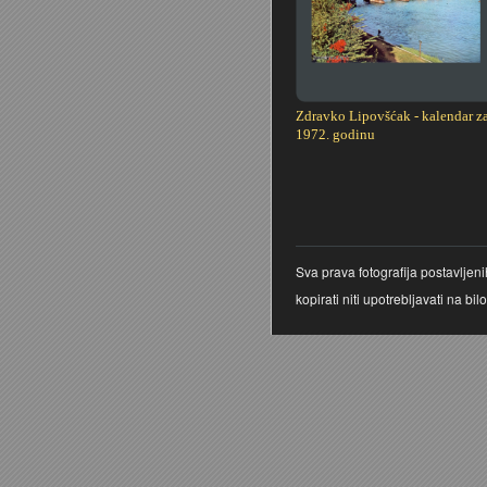
Zdravko Lipovšćak - kalendar z
1972. godinu
Stranice
Sva prava fotografija postavljen
kopirati niti upotrebljavati na