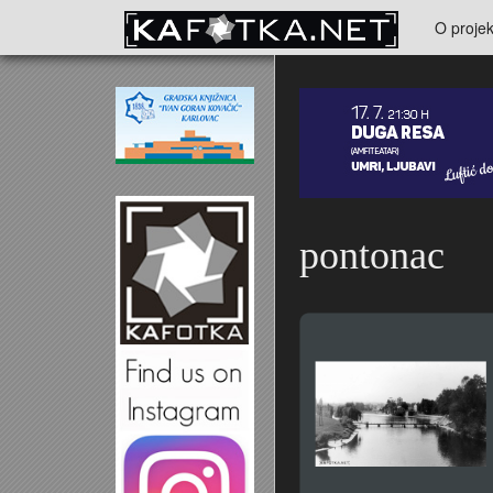
Skoči na glavni sadržaj
O projek
Kontakt
pontonac