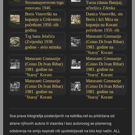
Strossmayerovom trgu
Turza (danas Banija),
osnovana 1946.
učiteljica Zdenka
Stoljetna poplava 1939.
Boksački klub Velebit
Mala scena 1987. - Le Cinema
Zavjet Petra Grgeca - 1998.
Mimohod 23. kolovoza 1995.
Frizerski salon Gerber (Kopf) - utemeljen 1924.
godine
Sabolić
Boris Vinovrški na
Danica Vinovrški, sin
kupanju u Crikvenici
Boris i kći Mira na
Tvornica potkivačkih čavala Mustad-Karlovac
Bijelo dugme
Mala scena Hrvatskog doma
Škola plivanja Patkica
Ekonomska škola - ratne godine
Gimnazijska i Ekonomska zbornica - Igor Mihelić
početkom 1950.-tih
kupanju na Korani
godina
početkom 1950.-tih
godina
Trg bana Jelačića
Maturanti Gimnazije
Banija - poplava 4. 12. 1966.
Marina Perazić, Davor Tolja (Denis&Denis) i Edi Kraljić
Dubravko Halovanić - Ratne godine
INKASATOR
(Zvijezda) 1938.
(Coiuo Dr.Ivan Ribar)
godine - avio snimka
1981. godine na
"Staroj" Korani
Autobusna stanica na Korzu
Maturanti Gimnazije 1988. godine
Crkva Sv. Doroteje - 1991.
Karlovački fotograf Josip Žunić
Maturanti Gimnazije
Maturanti Gimnazije
(Coiuo Dr.Ivan Ribar)
(Coiuo Dr.Ivan Ribar)
Auto cross
Motocross
Obitelj Klemenčić
1981. godine na
1981. godine na
"Staroj" Korani
"Staroj" Korani
Maturanti Gimnazije
Maturanti Gimnazije
AMD Zanatlija
NULA
Krešimir Botković - RAZGLEDNICE
(Coiuo Dr.Ivan Ribar)
(Coiuo Dr.Ivan Ribar)
1981. godine na
1981. godine na
"Staroj" Korani
"Staroj" Korani
Adamo klub
Nepokoreni grad - Trojanski konj (epizoda)
Krešimir Perušić - Nogomet
8. slet Bratstva i jedinstva 13. lipnja 1965. godine
Novogodišnje čestitke
KUD REČICA
Sva prava fotografija postavljenih na kafotka.net su pridržana od
strane njihovih autora ili vlasnika i bez autorovog se pismenog
Lovni i ribolovni turizam
PUNK
Mery Berti - karlovačka Žuži
odobrenja ne smiju kopirati niti upotrebljavati na bilo koji način. ALL