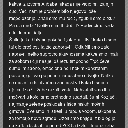
kakve iz izvorni Alibaba nikada nije vidio niti za njih
čuo. Veći nam je problem bilo njegovo loše
raspoloženje. Znali smo mu reći: „Izgubili smo bitku?
Pa šta onda? Koliko smo ih dobili? Podvucimo sada
crtu. Idemo dalje.“
Šutio je kad bismo pokušali „okrenuti list“ kako bismo
taj dio prošlosti lakše zaboravili. Odlučili smo zato
napraviti nešto suprotno aktivnostima kakve smo imali
za sobom i čiji nas je loš rezultat podno Trpčićeve
šume, misaono, emocionalno i nekim konkretnim
poslom, gotovo potpuno međusobno odvojio. Netko
se dosjetio da otvorimo zoološki vrt kako bismo u
njemu izložili žabe raznih vrsta. Nahvatali smo ih u
močvari u kojoj smo prethodno stradali, šumi Kozjači,
najmanje zelene poskidali s lišća niskih mokrih
grmova. Sve smo ih istresli u rupu s vodom, iskopanu
za temelje nove zgrade. Uzeli smo knjigu iz biologije i
na karton ispisali te pored ZOO-a izvisili imena žaba