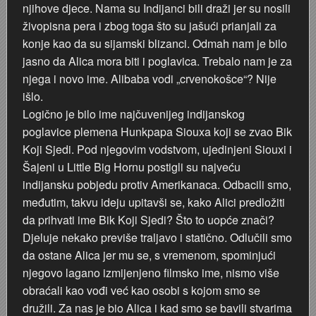
njihove djece. Nama su Indijanci bili draži jer su nosili
živopisna pera i zbog toga što su jašući prianjali za
konje kao da su sijamski blizanci. Odmah nam je bilo
jasno da Alica mora biti i poglavica. Trebalo nam je za
njega i novo ime. Alibaba vodi „crvenokošce“? Nije
išlo.
Logično je bilo ime najčuvenijeg indijanskog
poglavice plemena Hunkpapa Siouxa koji se zvao Bik
Koji Sjedi. Pod njegovim vodstvom, ujedinjeni Siouxi i
Šajeni u Little Big Hornu postigli su najveću
indijansku pobjedu protiv Amerikanaca. Odbacili smo,
međutim, takvu ideju upitavši se, kako Alici predložiti
da prihvati ime Bik Koji Sjedi? Što to uopće znači?
Djeluje nekako previše traljavo i statično. Odlučili smo
da ostane Alica jer mu se, s vremenom, spominjući
njegovo lagano izmijenjeno filmsko ime, nismo više
obraćali kao vođi već kao osobi s kojom smo se
družili. Za nas je bio Alica i kad smo se bavili stvarima