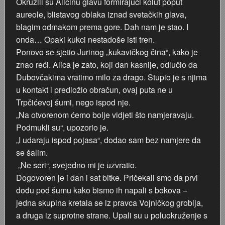
Okružili su Aličinu glavu formirajući kolut poput
aureole, blistavog oblaka iznad svetačkih glava,
Staklana u Radićevoj ulici
blagim odmakom prema gore. Dah nam je stao. I
onda… Opaki kukci nestadoše isti tren.
Moda '60-tih
Ponovo se sjetio Jurinog „kukavičkog čina“, kako je
znao reći. Alica je zato, koji dan kasnije, odlučio da
Štafeta mladosti
Dubovčakima vratimo milo za drago. Stupio je s njima
u kontakt i predložio obračun, ovaj puta ne u
Regata na Kupi 1977.
Trpčićevoj šumi, nego ispod nje.
„Na otvorenom ćemo bolje vidjeti što namjeravaju.
Priredba u vrtiću 1972. godina
Podmukli su“, upozorio je.
„I udaraju ispod pojasa“, dodao sam bez namjere da
Primanje u pionire 29. XI 1977.
se šalim.
„Ne seri“, svejedno mi je uzvratio.
Povratak s posla
Dogovoren je i dan i sat bitke. Pričekali smo da prvi
dođu pod šumu kako bismo ih napali s bokova –
Poplava 1966.
jedna skupina kretala se iz pravca Vojničkog groblja,
a druga iz suprotne strane. Upali su u poluokruženje s
Poduzeće ELEKTRON