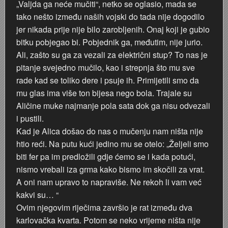
„Valjda ga neće mučiti“, netko se oglasio, mada se
tako nešto između naših vojski do tada nije dogodilo
jer nikada prije nije bilo zarobljenih. Onaj koji je gubio
bitku pobjegao bi. Pobjednik ga, međutim, nije jurio.
Ali, zašto su ga za vezali za električni stup? To nas je
pitanje svejedno mučilo, kao i strepnja što mu sve
rade kad se toliko dere i psuje ih. Primijetili smo da
mu glas ima više ton bijesa nego bola. Trajale su
Aličine muke najmanje pola sata dok ga nisu odvezali
i pustili.
Kad je Alica došao do nas o mučenju nam ništa nije
htio reći. Na putu kući jedino mu se otelo: „Željeli smo
biti fer pa im predložili gdje ćemo se i kada potući,
nismo vrebali iza grma kako bismo im skočili za vrat.
A oni nam upravo to napraviše. Ne rekoh li vam već
kakvi su… “
Ovim njegovim riječima završio je rat između dva
karlovačka kvarta. Potom se neko vrijeme ništa nije