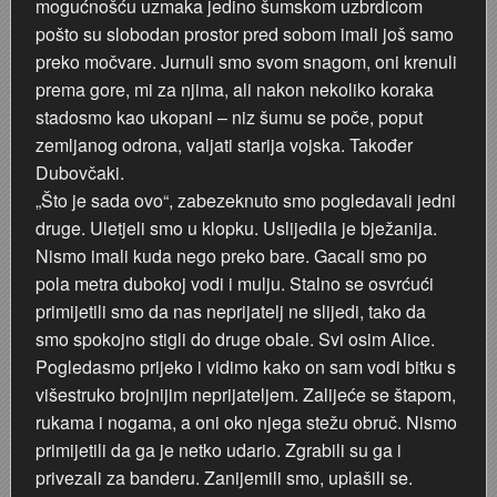
mogućnošću uzmaka jedino šumskom uzbrdicom
pošto su slobodan prostor pred sobom imali još samo
Plesna škola u Hrvatskom domu 1979.
preko močvare. Jurnuli smo svom snagom, oni krenuli
prema gore, mi za njima, ali nakon nekoliko koraka
P(j)eskari na Kupi
stadosmo kao ukopani – niz šumu se poče, poput
zemljanog odrona, valjati starija vojska. Također
Otvaranje Muzeja Ribar u Vukmaniću 1968.
Dubovčaki.
„Što je sada ovo“, zabezeknuto smo pogledavali jedni
Nedjeljko Fak
druge. Uletjeli smo u klopku. Uslijedila je bježanija.
Nismo imali kuda nego preko bare. Gacali smo po
Motocross na Starom gradu Dubovcu
pola metra dubokoj vodi i mulju. Stalno se osvrćući
primijetili smo da nas neprijatelj ne slijedi, tako da
Motocross na Šancu
smo spokojno stigli do druge obale. Svi osim Alice.
Pogledasmo prijeko i vidimo kako on sam vodi bitku s
višestruko brojnijim neprijateljem. Zalijeće se štapom,
rukama i nogama, a oni oko njega stežu obruč. Nismo
primijetili da ga je netko udario. Zgrabili su ga i
privezali za banderu. Zanijemili smo, uplašili se.