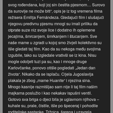
svog rođendana, koji joj sin čestita pjesmom… Surovo
da surovije ne može biti“, opis je iz tog vremena filma
režisera Emilija Fernándeza. Gledajući film i slušajući
njegovu predivnu pjesmu mnogi su imali priliku da
otprate suze niz svoje lice i dodatno ih oplemene
jecajima, šmrcanjem, šmrkanjem i štucanjem. Sve
naše mame u zgradi u kojoj smo živjeli kolektivno su
išle gledati taj film. Kao da su nekoga među svojima
izgubile, tako su izgledale vrativši se iz kina. Nisu
mogle odoljeti tuzi pa su, kao i mnoge druge
Karlovčanke, ponovo otišle pogledati „Jedan dan
života“. Nikako da se isplaču. Cijela Jugoslavija
plakala je zbog „mame Huanite“ i njezina sina.
Mnogo kasnije razmišljao sam nije li taj film našim
majkama poslužio i kao nekakav ispušni ventil.
Gotovo sva briga o djeci bila je uglavnom njihova –
kuhale su, prale, čistile, išle po špeceraj i pohodile
roditeljske sastanke. Tržnica, šarena i uzavrela