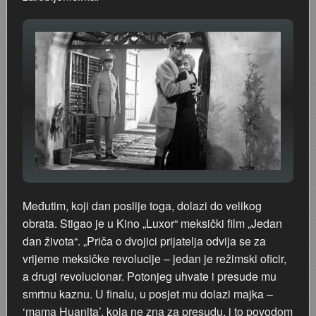
Međutim, koji dan poslije toga, dolazi do velikog
obrata. Stigao je u Kino „Luxor“ meksički film „Jedan
dan života“. „Priča o dvojici prijatelja odvija se za
vrijeme meksičke revolucije – jedan je režimski oficir,
a drugi revolucionar. Potonjeg uhvate i presude mu
smrtnu kaznu. U finalu, u posjet mu dolazi majka –
‘mama Huanita’, koja ne zna za presudu, i to povodom