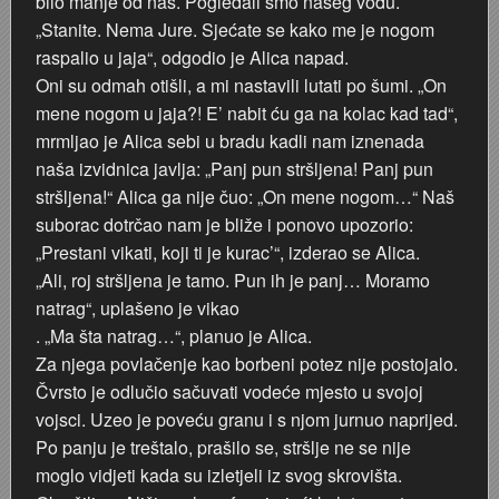
bilo manje od nas. Pogledali smo našeg vođu.
„Stanite. Nema Jure. Sjećate se kako me je nogom
Marakovo brdo i auto kamp
Poplava 1987.
Nevenius Graf von Dubowatz - RENDERI
raspalio u jaja“, odgodio je Alica napad.
Oni su odmah otišli, a mi nastavili lutati po šumi. „On
Štamparija Ognjen Price - Karlovačka tiskara
Pothodnik
Nikola Perić - kroničar Karlovca, kolekcionar, novinar i p
mene nogom u jaja?! E’ nabit ću ga na kolac kad tad“,
mrmljao je Alica sebi u bradu kadli nam iznenada
Zima 1967. godine
Ramo
Obitelj Balaš
naša izvidnica javlja: „Panj pun stršljena! Panj pun
stršljena!“ Alica ga nije čuo: „On mene nogom…“ Naš
Zagreb - Karlovac 1:1
Razglednice Karlovca
Obitelj Hauptfeld
suborac dotrčao nam je bliže i ponovo upozorio:
„Prestani vikati, koji ti je kurac’“, izderao se Alica.
Vukmanić 1975. godine
Tehnička škola generacija 1981/1982
„Ali, roj stršljena je tamo. Pun ih je panj… Moramo
natrag“, uplašeno je vikao
Vatrogasna vježba
Zidić
. „Ma šta natrag…“, planuo je Alica.
Za njega povlačenje kao borbeni potez nije postojalo.
VAGA
Čoki
Čvrsto je odlučio sačuvati vodeće mjesto u svojoj
vojsci. Uzeo je poveću granu i s njom jurnuo naprijed.
Trgovina Merkur
Štafeta mladosti 1988.
Po panju je treštalo, prašilo se, stršlje ne se nije
moglo vidjeti kada su izletjeli iz svog skrovišta.
Stari nogometni stadion
Željeznički most preko Kupe