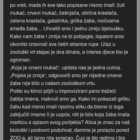
po vrsti, mada ih sve tako popisane nismo imali: žuti
mukač, crveni mukač, češnjača, obična krastača,
zelena krastača, gatalinka, grčka žaba, močvarna
smeđa žaba… Uhvatili smo i jednu zmiju bjeloušku.
Kako nam žabe i zmija ne bi pobjegle, lopatom smo
okomito izravnali sve četiri stranice rupe. Ulaz u
zoološki vrt stajao je dva dinara, a interes djece bio je
ogroman.
„Koja je crveni mukač“, upitala nas je jedna curica.
„Pojela je zmija“, odgovorili smo jer nijedne crvene
žabe nije bilo u našem zoološkom vrtu.
Pošto su klinci piljili u improvizirani pano tražeći
žablja imena, maknuli smo ga. Kako im pokazati grčku
žabu kad nismo imali njezinu sliku da bismo iz toga
zaključili imamo li je uopće, niti je bilo koja žaba imala
markicu s opisom svog porijekla? Alica je znao za naš
biološki i poslovni poduhvat, danima je prolazio pored
ZOO-a, ali tamo nije svraćao. Čuo je što radimo i bio