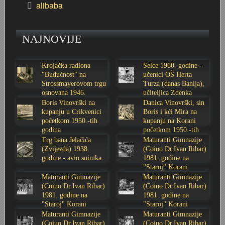
alibaba
NAJNOVIJE
Krojačka radiona
Selce 1960. godine -
"Budućnost" na
učenici OŠ Herta
Strossmayerovom trgu
Turza (danas Banija),
osnovana 1946.
učiteljica Zdenka
godine
Sabolić
Boris Vinovrški na
Danica Vinovrški, sin
kupanju u Crikvenici
Boris i kći Mira na
početkom 1950.-tih
kupanju na Korani
godina
početkom 1950.-tih
godina
Trg bana Jelačića
Maturanti Gimnazije
(Zvijezda) 1938.
(Coiuo Dr.Ivan Ribar)
godine - avio snimka
1981. godine na
"Staroj" Korani
Maturanti Gimnazije
Maturanti Gimnazije
(Coiuo Dr.Ivan Ribar)
(Coiuo Dr.Ivan Ribar)
1981. godine na
1981. godine na
"Staroj" Korani
"Staroj" Korani
Maturanti Gimnazije
Maturanti Gimnazije
(Coiuo Dr.Ivan Ribar)
(Coiuo Dr.Ivan Ribar)