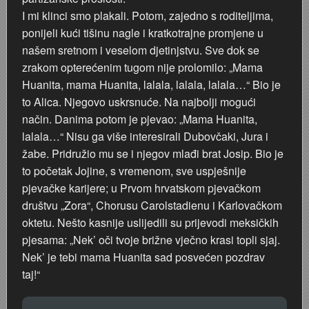
I mi klinci smo plakali. Potom, zajedno s roditeljima,
ponijeli kući tišinu nagle i kratkotrajne promjene u
našem sretnom i veselom djetinjstvu. Sve dok se
zrakom opterećenim tugom nije prolomilo: „Mama
Huanita, mama Huanita, lalala, lalala, lalala…“ Bio je
to Alica. Njegovo uskrsnuće. Na najbolji mogući
način. Danima potom je pjevao: „Mama Huanita,
lalala…“ Nisu ga više interesirali Dubovčaki, Jura i
žabe. Pridružio mu se i njegov mlađi brat Josip. Bio je
to početak Jojine, s vremenom, sve uspješnije
pjevačke karijere; u Prvom hrvatskom pjevačkom
društvu „Zora“, Chorusu Carolstadienu i Karlovačkom
oktetu. Nešto kasnije uslijedili su prijevodi meksičkih
pjesama: „Nek’ oči tvoje brižne vječno krasi topli sjaj.
Nek’ je tebi mama Huanita sad posvećen pozdrav
taj!“