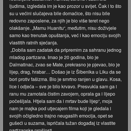
ljudima, izgledala im je kao prozor u svijet. Čak i to što
su u većini slučajeva bile domaćice, što nisu bile
redovno zaposlene, za njih je bio više teret nego
olakšanje. „Mamu Huanitu“, međutim, nisu doživjele
samo kao trenutak opuštanja, već i kao emociju svojih
vlastitih ratnih sjećanja.
„Dobila sam zadatak da pripremim za sahranu jednog
mladog partizana. Imao je 20 godina, bio je
Dalmatinac, zvao se Mate, prekrasno je pjevao, bio je
lijep, drag, hrabar… Došao je iz Šibenika u Liku da se
bori protiv fašizma. Bio je smrtno ranjen u glavu. Kosa,
lice i odjeća – sve je bilo krvavo. Presvukla sam ga i
ranu mu zamotala čistim zavojem, oprala ga i lijepo
počešljala. Htjela sam da i mrtav bude lijep“, moja
nam je majka pod utjecajem filma koji je gledala i
svojih očigledno trajno neugaslih emocija, opet se
gušeći u suzama, ispričala tužan događaj iz vlastite
partizanske prošlosti.