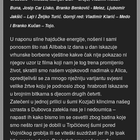
Buna, Josip Car Lisko, Branko Benković - Melez, Ljubomir
Stoljetna poplava 1939.
Boksački klub Velebit
Mala scena 1987. - Le Cinema
Zavjet Petra Grgeca - 1998.
Mimohod 23. kolovoza 1995.
Frizerski salon Gerber (Kopf) - utemeljen 1924.
Jakšić – Lajt i Željko Turić. Gornji red: Vladimir Klarić – Medo
Tvornica potkivačkih čavala Mustad-Karlovac
Bijelo dugme
Mala scena Hrvatskog doma
Škola plivanja Patkica
Ekonomska škola - ratne godine
Gimnazijska i Ekonomska zbornica - Igor Mihelić
i Branko Kučan – Tojo.
U naponu silne hajdučke energije, nošeni i sami
Banija - poplava 4. 12. 1966.
Marina Perazić, Davor Tolja (Denis&Denis) i Edi Kraljić
Dubravko Halovanić - Ratne godine
INKASATOR
ponosom što naš Alibaba iz dana u dan iskazuje
vrhunske borbene vještine kakve čak nije pokazao ni
Autobusna stanica na Korzu
Maturanti Gimnazije 1988. godine
Crkva Sv. Doroteje - 1991.
Karlovački fotograf Josip Žunić
njegov uzor iz filma koji nam je tog trena promijenio
život, skratili smo našem vojskovođi nadimak u Alica,
Auto cross
Motocross
Obitelj Klemenčić
opredijelivši se za mnogo nježniju varijantu svjesni
velike žrtve koju je podnosio zbog hrabrosti iskazane
AMD Zanatlija
NULA
Krešimir Botković - RAZGLEDNICE
u brojnim bitkama s djecom drugih četvrti.
Zatečeni u jednoj prilici u šumi Kozjači klincima našeg
Adamo klub
Nepokoreni grad - Trojanski konj (epizoda)
Krešimir Perušić - Nogomet
uzrasta s Dubovca zatekla nas je i nedoumica –
napasti ih kako bismo im se osvetili zbog batina koje
8. slet Bratstva i jedinstva 13. lipnja 1965. godine
Novogodišnje čestitke
KUD REČICA
smo nešto rani je dobili u Trpčićevoj šumi pored
Vojničkog groblja ili se viteški suzdržati jer ih je ipak
Lovni i ribolovni turizam
PUNK
Mery Berti - karlovačka Žuži