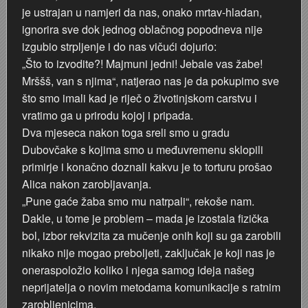
je ustrajan u namjeri da nas, onako mrtav-hladan,
ignorira sve dok jednog oblačnog popodneva nije
izgubio strpljenje i do nas vičući dojurio:
„Što to izvodite?! Majmuni jedni! Jebale vas žabe!
Mrššš, van s njima“, natjerao nas je da pokupimo sve
što smo imali kad je riječ o životinjskom carstvu i
vratimo ga u prirodu kojoj i pripada.
Dva mjeseca nakon toga sreli smo u gradu
Dubovčake s kojima smo u međuvremenu sklopili
primirje i konačno doznali kakvu je to torturu prošao
Alica nakon zarobljavanja.
„Pune gaće žaba smo mu natrpali“, rekoše nam.
Dakle, u tome je problem – mada je izostala fizička
bol, izbor rekvizita za mučenje onih koji su ga zarobili
nikako nije mogao preboljeti, zaključak je koji nas je
oneraspoložio koliko i njega samog ideja našeg
neprijatelja o novim metodama komunikacije s ratnim
zarobljenicima.