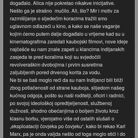
događalo. Alica nije pokretao nikakve inicijative.
Nešto ga je strašno mučilo. Ali, što? Mir i motiv za
razmišljanje o sljedećim koracima tražili smo
uglavnom odlazeći u kino, a kako se naše vaganje
kojim ćemo putem dalje događalo u vrijeme kad su u
kinematografima zaredali kaubojski filmovi, nove ideje
najčešće su nam znale zapeti u klancima indijanskih
zasjeda te pred koralima koji su svjedočili
revolveraškim dvobojima i prvim susretima
zaljubljenih pored drvenog korita za vodu.
Ne bi se baš moglo reći da su nam Indijanci bili bliži
zbog potlačenosti od strane kauboja, slijedom našeg
kućnog odgoja, pošto su naši roditelji, oficiri i radnici,
po svojoj ideološkoj opredijeljenosti, službenoj
dužnosti, shodno obećanjima o boljem životu kroz
klasnu borbu, vjerojatno više od ostalih slušali o
„eksploataciji čovjeka po čovjeku“, kako bi rekao Karl
Marx, pa je onda valjda nešto od toga moglo stići i do