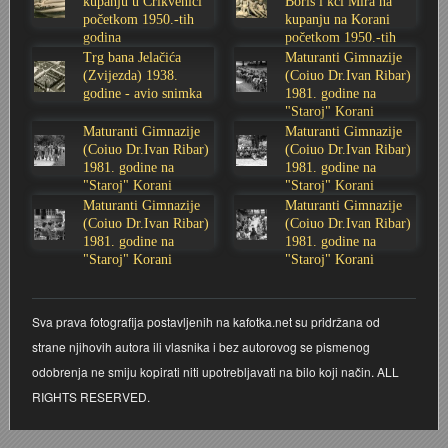
kupanju u Crikvenici
Boris i kći Mira na
početkom 1950.-tih
kupanju na Korani
Stoljetna poplava 1939.
Boksački klub Velebit
Mala scena 1987. - Le Cinema
Zavjet Petra Grgeca - 1998.
Mimohod 23. kolovoza 1995.
Frizerski salon Gerber (Kopf) - utemeljen 1924.
godina
početkom 1950.-tih
godina
Trg bana Jelačića
Maturanti Gimnazije
(Zvijezda) 1938.
(Coiuo Dr.Ivan Ribar)
Tvornica potkivačkih čavala Mustad-Karlovac
Bijelo dugme
Mala scena Hrvatskog doma
Škola plivanja Patkica
Ekonomska škola - ratne godine
Gimnazijska i Ekonomska zbornica - Igor Mihelić
godine - avio snimka
1981. godine na
"Staroj" Korani
Banija - poplava 4. 12. 1966.
Marina Perazić, Davor Tolja (Denis&Denis) i Edi Kraljić
Dubravko Halovanić - Ratne godine
INKASATOR
Maturanti Gimnazije
Maturanti Gimnazije
(Coiuo Dr.Ivan Ribar)
(Coiuo Dr.Ivan Ribar)
1981. godine na
1981. godine na
Autobusna stanica na Korzu
Maturanti Gimnazije 1988. godine
Crkva Sv. Doroteje - 1991.
Karlovački fotograf Josip Žunić
"Staroj" Korani
"Staroj" Korani
Maturanti Gimnazije
Maturanti Gimnazije
(Coiuo Dr.Ivan Ribar)
(Coiuo Dr.Ivan Ribar)
Auto cross
Motocross
Obitelj Klemenčić
1981. godine na
1981. godine na
"Staroj" Korani
"Staroj" Korani
AMD Zanatlija
NULA
Krešimir Botković - RAZGLEDNICE
Sva prava fotografija postavljenih na kafotka.net su pridržana od
Adamo klub
Nepokoreni grad - Trojanski konj (epizoda)
Krešimir Perušić - Nogomet
strane njihovih autora ili vlasnika i bez autorovog se pismenog
odobrenja ne smiju kopirati niti upotrebljavati na bilo koji način. ALL
8. slet Bratstva i jedinstva 13. lipnja 1965. godine
Novogodišnje čestitke
KUD REČICA
RIGHTS RESERVED.
Lovni i ribolovni turizam
PUNK
Mery Berti - karlovačka Žuži