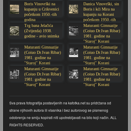
godine
Sabolić
Boris Vinovrški na
Danica Vinovrški, sin
Stoljetna poplava 1939.
Boksački klub Velebit
Mala scena 1987. - Le Cinema
Zavjet Petra Grgeca - 1998.
Mimohod 23. kolovoza 1995.
Frizerski salon Gerber (Kopf) - utemeljen 1924.
kupanju u Crikvenici
Boris i kći Mira na
početkom 1950.-tih
kupanju na Korani
godina
početkom 1950.-tih
Tvornica potkivačkih čavala Mustad-Karlovac
Bijelo dugme
Mala scena Hrvatskog doma
Škola plivanja Patkica
Ekonomska škola - ratne godine
Gimnazijska i Ekonomska zbornica - Igor Mihelić
godina
Trg bana Jelačića
Maturanti Gimnazije
(Zvijezda) 1938.
(Coiuo Dr.Ivan Ribar)
godine - avio snimka
1981. godine na
Banija - poplava 4. 12. 1966.
Marina Perazić, Davor Tolja (Denis&Denis) i Edi Kraljić
Dubravko Halovanić - Ratne godine
INKASATOR
"Staroj" Korani
Maturanti Gimnazije
Maturanti Gimnazije
Autobusna stanica na Korzu
Maturanti Gimnazije 1988. godine
Crkva Sv. Doroteje - 1991.
Karlovački fotograf Josip Žunić
(Coiuo Dr.Ivan Ribar)
(Coiuo Dr.Ivan Ribar)
1981. godine na
1981. godine na
"Staroj" Korani
"Staroj" Korani
Auto cross
Motocross
Obitelj Klemenčić
Maturanti Gimnazije
Maturanti Gimnazije
(Coiuo Dr.Ivan Ribar)
(Coiuo Dr.Ivan Ribar)
1981. godine na
1981. godine na
AMD Zanatlija
NULA
Krešimir Botković - RAZGLEDNICE
"Staroj" Korani
"Staroj" Korani
Adamo klub
Nepokoreni grad - Trojanski konj (epizoda)
Krešimir Perušić - Nogomet
Sva prava fotografija postavljenih na kafotka.net su pridržana od
strane njihovih autora ili vlasnika i bez autorovog se pismenog
8. slet Bratstva i jedinstva 13. lipnja 1965. godine
Novogodišnje čestitke
KUD REČICA
odobrenja ne smiju kopirati niti upotrebljavati na bilo koji način. ALL
RIGHTS RESERVED.
Lovni i ribolovni turizam
PUNK
Mery Berti - karlovačka Žuži