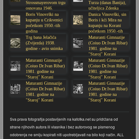
Strossmayerovom trgu
Turza (danas Banija),
osnovana 1946.
učiteljica Zdenka
Stoljetna poplava 1939.
Boksački klub Velebit
Mala scena 1987. - Le Cinema
Zavjet Petra Grgeca - 1998.
Mimohod 23. kolovoza 1995.
Frizerski salon Gerber (Kopf) - utemeljen 1924.
godine
Sabolić
Boris Vinovrški na
Danica Vinovrški, sin
kupanju u Crikvenici
Boris i kći Mira na
Tvornica potkivačkih čavala Mustad-Karlovac
Bijelo dugme
Mala scena Hrvatskog doma
Škola plivanja Patkica
Ekonomska škola - ratne godine
Gimnazijska i Ekonomska zbornica - Igor Mihelić
početkom 1950.-tih
kupanju na Korani
godina
početkom 1950.-tih
godina
Trg bana Jelačića
Maturanti Gimnazije
Banija - poplava 4. 12. 1966.
Marina Perazić, Davor Tolja (Denis&Denis) i Edi Kraljić
Dubravko Halovanić - Ratne godine
INKASATOR
(Zvijezda) 1938.
(Coiuo Dr.Ivan Ribar)
godine - avio snimka
1981. godine na
"Staroj" Korani
Autobusna stanica na Korzu
Maturanti Gimnazije 1988. godine
Crkva Sv. Doroteje - 1991.
Karlovački fotograf Josip Žunić
Maturanti Gimnazije
Maturanti Gimnazije
(Coiuo Dr.Ivan Ribar)
(Coiuo Dr.Ivan Ribar)
Auto cross
Motocross
Obitelj Klemenčić
1981. godine na
1981. godine na
"Staroj" Korani
"Staroj" Korani
Maturanti Gimnazije
Maturanti Gimnazije
AMD Zanatlija
NULA
Krešimir Botković - RAZGLEDNICE
(Coiuo Dr.Ivan Ribar)
(Coiuo Dr.Ivan Ribar)
1981. godine na
1981. godine na
"Staroj" Korani
"Staroj" Korani
Adamo klub
Nepokoreni grad - Trojanski konj (epizoda)
Krešimir Perušić - Nogomet
8. slet Bratstva i jedinstva 13. lipnja 1965. godine
Novogodišnje čestitke
KUD REČICA
Sva prava fotografija postavljenih na kafotka.net su pridržana od
strane njihovih autora ili vlasnika i bez autorovog se pismenog
Lovni i ribolovni turizam
PUNK
Mery Berti - karlovačka Žuži
odobrenja ne smiju kopirati niti upotrebljavati na bilo koji način. ALL