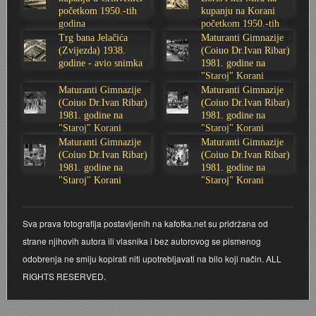
početkom 1950.-tih
kupanju na Korani
Stoljetna poplava 1939.
Boksački klub Velebit
Mala scena 1987. - Le Cinema
Zavjet Petra Grgeca - 1998.
Mimohod 23. kolovoza 1995.
Frizerski salon Gerber (Kopf) - utemeljen 1924.
godina
početkom 1950.-tih
godina
Trg bana Jelačića
Maturanti Gimnazije
(Zvijezda) 1938.
(Coiuo Dr.Ivan Ribar)
Tvornica potkivačkih čavala Mustad-Karlovac
Bijelo dugme
Mala scena Hrvatskog doma
Škola plivanja Patkica
Ekonomska škola - ratne godine
Gimnazijska i Ekonomska zbornica - Igor Mihelić
godine - avio snimka
1981. godine na
"Staroj" Korani
Maturanti Gimnazije
Maturanti Gimnazije
Banija - poplava 4. 12. 1966.
Marina Perazić, Davor Tolja (Denis&Denis) i Edi Kraljić
Dubravko Halovanić - Ratne godine
INKASATOR
(Coiuo Dr.Ivan Ribar)
(Coiuo Dr.Ivan Ribar)
1981. godine na
1981. godine na
Autobusna stanica na Korzu
Maturanti Gimnazije 1988. godine
Crkva Sv. Doroteje - 1991.
Karlovački fotograf Josip Žunić
"Staroj" Korani
"Staroj" Korani
Maturanti Gimnazije
Maturanti Gimnazije
(Coiuo Dr.Ivan Ribar)
(Coiuo Dr.Ivan Ribar)
Auto cross
Motocross
Obitelj Klemenčić
1981. godine na
1981. godine na
"Staroj" Korani
"Staroj" Korani
AMD Zanatlija
NULA
Krešimir Botković - RAZGLEDNICE
Sva prava fotografija postavljenih na kafotka.net su pridržana od
Adamo klub
Nepokoreni grad - Trojanski konj (epizoda)
Krešimir Perušić - Nogomet
strane njihovih autora ili vlasnika i bez autorovog se pismenog
odobrenja ne smiju kopirati niti upotrebljavati na bilo koji način. ALL
8. slet Bratstva i jedinstva 13. lipnja 1965. godine
Novogodišnje čestitke
KUD REČICA
RIGHTS RESERVED.
Lovni i ribolovni turizam
PUNK
Mery Berti - karlovačka Žuži