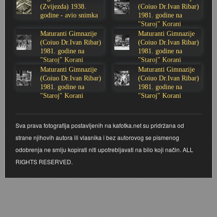
(Zvijezda) 1938.
(Coiuo Dr.Ivan Ribar)
Stoljetna poplava 1939.
Boksački klub Velebit
Mala scena 1987. - Le Cinema
Zavjet Petra Grgeca - 1998.
Mimohod 23. kolovoza 1995.
Frizerski salon Gerber (Kopf) - utemeljen 1924.
godine - avio snimka
1981. godine na
"Staroj" Korani
Maturanti Gimnazije
Maturanti Gimnazije
Tvornica potkivačkih čavala Mustad-Karlovac
Bijelo dugme
Mala scena Hrvatskog doma
Škola plivanja Patkica
Ekonomska škola - ratne godine
Gimnazijska i Ekonomska zbornica - Igor Mihelić
(Coiuo Dr.Ivan Ribar)
(Coiuo Dr.Ivan Ribar)
1981. godine na
1981. godine na
"Staroj" Korani
"Staroj" Korani
Banija - poplava 4. 12. 1966.
Marina Perazić, Davor Tolja (Denis&Denis) i Edi Kraljić
Dubravko Halovanić - Ratne godine
INKASATOR
Maturanti Gimnazije
Maturanti Gimnazije
(Coiuo Dr.Ivan Ribar)
(Coiuo Dr.Ivan Ribar)
Autobusna stanica na Korzu
Maturanti Gimnazije 1988. godine
Crkva Sv. Doroteje - 1991.
Karlovački fotograf Josip Žunić
1981. godine na
1981. godine na
"Staroj" Korani
"Staroj" Korani
Auto cross
Motocross
Obitelj Klemenčić
Sva prava fotografija postavljenih na kafotka.net su pridržana od
AMD Zanatlija
NULA
Krešimir Botković - RAZGLEDNICE
strane njihovih autora ili vlasnika i bez autorovog se pismenog
odobrenja ne smiju kopirati niti upotrebljavati na bilo koji način. ALL
Adamo klub
Nepokoreni grad - Trojanski konj (epizoda)
Krešimir Perušić - Nogomet
RIGHTS RESERVED.
8. slet Bratstva i jedinstva 13. lipnja 1965. godine
Novogodišnje čestitke
KUD REČICA
Lovni i ribolovni turizam
PUNK
Mery Berti - karlovačka Žuži