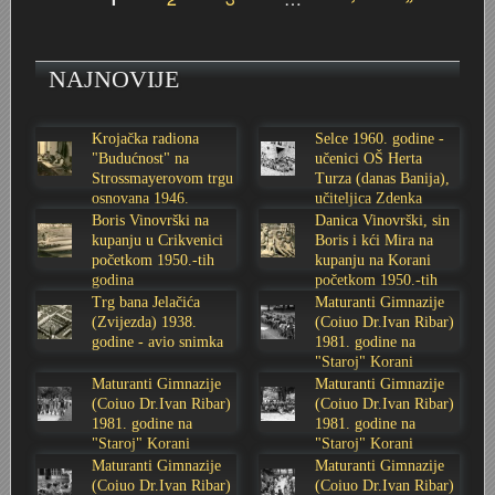
Stranice
Stoljetna poplava 1939.
Boksački klub Velebit
Mala scena 1987. - Le Cinema
Zavjet Petra Grgeca - 1998.
Mimohod 23. kolovoza 1995.
Frizerski salon Gerber (Kopf) - utemeljen 1924.
NAJNOVIJE
Tvornica potkivačkih čavala Mustad-Karlovac
Bijelo dugme
Mala scena Hrvatskog doma
Škola plivanja Patkica
Ekonomska škola - ratne godine
Gimnazijska i Ekonomska zbornica - Igor Mihelić
Krojačka radiona
Selce 1960. godine -
Banija - poplava 4. 12. 1966.
Marina Perazić, Davor Tolja (Denis&Denis) i Edi Kraljić
Dubravko Halovanić - Ratne godine
INKASATOR
"Budućnost" na
učenici OŠ Herta
Strossmayerovom trgu
Turza (danas Banija),
Autobusna stanica na Korzu
Maturanti Gimnazije 1988. godine
Crkva Sv. Doroteje - 1991.
Karlovački fotograf Josip Žunić
osnovana 1946.
učiteljica Zdenka
godine
Sabolić
Boris Vinovrški na
Danica Vinovrški, sin
kupanju u Crikvenici
Boris i kći Mira na
Auto cross
Motocross
Obitelj Klemenčić
početkom 1950.-tih
kupanju na Korani
godina
početkom 1950.-tih
godina
Trg bana Jelačića
Maturanti Gimnazije
AMD Zanatlija
NULA
Krešimir Botković - RAZGLEDNICE
(Zvijezda) 1938.
(Coiuo Dr.Ivan Ribar)
godine - avio snimka
1981. godine na
"Staroj" Korani
Adamo klub
Nepokoreni grad - Trojanski konj (epizoda)
Krešimir Perušić - Nogomet
Maturanti Gimnazije
Maturanti Gimnazije
(Coiuo Dr.Ivan Ribar)
(Coiuo Dr.Ivan Ribar)
8. slet Bratstva i jedinstva 13. lipnja 1965. godine
Novogodišnje čestitke
KUD REČICA
1981. godine na
1981. godine na
"Staroj" Korani
"Staroj" Korani
Maturanti Gimnazije
Maturanti Gimnazije
Lovni i ribolovni turizam
PUNK
Mery Berti - karlovačka Žuži
(Coiuo Dr.Ivan Ribar)
(Coiuo Dr.Ivan Ribar)