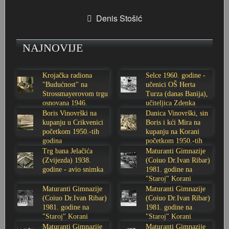
Stoljetna poplava 1939.
Boksački klub Velebit
Mala scena 1987. - Le Cinema
Zavjet Petra Grgeca - 1998.
Mimohod 23. kolovoza 1995.
Frizerski salon Gerber (Kopf) - utemeljen 1924.
Denis Stošić
Tvornica potkivačkih čavala Mustad-Karlovac
Bijelo dugme
Mala scena Hrvatskog doma
Škola plivanja Patkica
Ekonomska škola - ratne godine
Gimnazijska i Ekonomska zbornica - Igor Mihelić
NAJNOVIJE
Banija - poplava 4. 12. 1966.
Marina Perazić, Davor Tolja (Denis&Denis) i Edi Kraljić
Dubravko Halovanić - Ratne godine
INKASATOR
Krojačka radiona
Selce 1960. godine -
"Budućnost" na
učenici OŠ Herta
Autobusna stanica na Korzu
Maturanti Gimnazije 1988. godine
Crkva Sv. Doroteje - 1991.
Karlovački fotograf Josip Žunić
Strossmayerovom trgu
Turza (danas Banija),
osnovana 1946.
učiteljica Zdenka
godine
Sabolić
Boris Vinovrški na
Danica Vinovrški, sin
Auto cross
Motocross
Obitelj Klemenčić
kupanju u Crikvenici
Boris i kći Mira na
početkom 1950.-tih
kupanju na Korani
godina
početkom 1950.-tih
AMD Zanatlija
NULA
Krešimir Botković - RAZGLEDNICE
godina
Trg bana Jelačića
Maturanti Gimnazije
(Zvijezda) 1938.
(Coiuo Dr.Ivan Ribar)
Adamo klub
Nepokoreni grad - Trojanski konj (epizoda)
Krešimir Perušić - Nogomet
godine - avio snimka
1981. godine na
"Staroj" Korani
Maturanti Gimnazije
Maturanti Gimnazije
8. slet Bratstva i jedinstva 13. lipnja 1965. godine
Novogodišnje čestitke
KUD REČICA
(Coiuo Dr.Ivan Ribar)
(Coiuo Dr.Ivan Ribar)
1981. godine na
1981. godine na
"Staroj" Korani
"Staroj" Korani
Lovni i ribolovni turizam
PUNK
Mery Berti - karlovačka Žuži
Maturanti Gimnazije
Maturanti Gimnazije