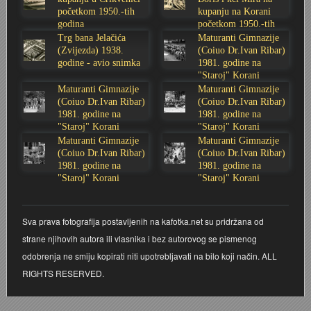
početkom 1950.-tih
kupanju na Korani
Stoljetna poplava 1939.
Boksački klub Velebit
Mala scena 1987. - Le Cinema
Zavjet Petra Grgeca - 1998.
Mimohod 23. kolovoza 1995.
Frizerski salon Gerber (Kopf) - utemeljen 1924.
godina
početkom 1950.-tih
godina
Trg bana Jelačića
Maturanti Gimnazije
(Zvijezda) 1938.
(Coiuo Dr.Ivan Ribar)
Tvornica potkivačkih čavala Mustad-Karlovac
Bijelo dugme
Mala scena Hrvatskog doma
Škola plivanja Patkica
Ekonomska škola - ratne godine
Gimnazijska i Ekonomska zbornica - Igor Mihelić
godine - avio snimka
1981. godine na
"Staroj" Korani
Banija - poplava 4. 12. 1966.
Marina Perazić, Davor Tolja (Denis&Denis) i Edi Kraljić
Dubravko Halovanić - Ratne godine
INKASATOR
Maturanti Gimnazije
Maturanti Gimnazije
(Coiuo Dr.Ivan Ribar)
(Coiuo Dr.Ivan Ribar)
1981. godine na
1981. godine na
Autobusna stanica na Korzu
Maturanti Gimnazije 1988. godine
Crkva Sv. Doroteje - 1991.
Karlovački fotograf Josip Žunić
"Staroj" Korani
"Staroj" Korani
Maturanti Gimnazije
Maturanti Gimnazije
(Coiuo Dr.Ivan Ribar)
(Coiuo Dr.Ivan Ribar)
Auto cross
Motocross
Obitelj Klemenčić
1981. godine na
1981. godine na
"Staroj" Korani
"Staroj" Korani
AMD Zanatlija
NULA
Krešimir Botković - RAZGLEDNICE
Sva prava fotografija postavljenih na kafotka.net su pridržana od
Adamo klub
Nepokoreni grad - Trojanski konj (epizoda)
Krešimir Perušić - Nogomet
strane njihovih autora ili vlasnika i bez autorovog se pismenog
odobrenja ne smiju kopirati niti upotrebljavati na bilo koji način. ALL
8. slet Bratstva i jedinstva 13. lipnja 1965. godine
Novogodišnje čestitke
KUD REČICA
RIGHTS RESERVED.
Lovni i ribolovni turizam
PUNK
Mery Berti - karlovačka Žuži