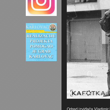
Odred izviđača Vladimir