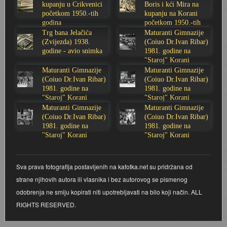
kupanju u Crikvenici
Boris i kći Mira na
početkom 1950.-tih
kupanju na Korani
Stoljetna poplava 1939.
Boksački klub Velebit
Mala scena 1987. - Le Cinema
Zavjet Petra Grgeca - 1998.
Mimohod 23. kolovoza 1995.
Frizerski salon Gerber (Kopf) - utemeljen 1924.
godina
početkom 1950.-tih
godina
Trg bana Jelačića
Maturanti Gimnazije
Tvornica potkivačkih čavala Mustad-Karlovac
Bijelo dugme
Mala scena Hrvatskog doma
Škola plivanja Patkica
Ekonomska škola - ratne godine
Gimnazijska i Ekonomska zbornica - Igor Mihelić
(Zvijezda) 1938.
(Coiuo Dr.Ivan Ribar)
godine - avio snimka
1981. godine na
"Staroj" Korani
Banija - poplava 4. 12. 1966.
Marina Perazić, Davor Tolja (Denis&Denis) i Edi Kraljić
Dubravko Halovanić - Ratne godine
INKASATOR
Maturanti Gimnazije
Maturanti Gimnazije
(Coiuo Dr.Ivan Ribar)
(Coiuo Dr.Ivan Ribar)
1981. godine na
1981. godine na
Autobusna stanica na Korzu
Maturanti Gimnazije 1988. godine
Crkva Sv. Doroteje - 1991.
Karlovački fotograf Josip Žunić
"Staroj" Korani
"Staroj" Korani
Maturanti Gimnazije
Maturanti Gimnazije
Auto cross
Motocross
Obitelj Klemenčić
(Coiuo Dr.Ivan Ribar)
(Coiuo Dr.Ivan Ribar)
1981. godine na
1981. godine na
"Staroj" Korani
"Staroj" Korani
AMD Zanatlija
NULA
Krešimir Botković - RAZGLEDNICE
Sva prava fotografija postavljenih na kafotka.net su pridržana od
Adamo klub
Nepokoreni grad - Trojanski konj (epizoda)
Krešimir Perušić - Nogomet
strane njihovih autora ili vlasnika i bez autorovog se pismenog
odobrenja ne smiju kopirati niti upotrebljavati na bilo koji način. ALL
8. slet Bratstva i jedinstva 13. lipnja 1965. godine
Novogodišnje čestitke
KUD REČICA
RIGHTS RESERVED.
Lovni i ribolovni turizam
PUNK
Mery Berti - karlovačka Žuži