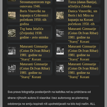
Strossmayerovom trgu
Turza (danas Banija),
osnovana 1946.
učiteljica Zdenka
Stoljetna poplava 1939.
Boksački klub Velebit
Mala scena 1987. - Le Cinema
Zavjet Petra Grgeca - 1998.
Mimohod 23. kolovoza 1995.
Frizerski salon Gerber (Kopf) - utemeljen 1924.
godine
Sabolić
Boris Vinovrški na
Danica Vinovrški, sin
kupanju u Crikvenici
Boris i kći Mira na
Tvornica potkivačkih čavala Mustad-Karlovac
Bijelo dugme
Mala scena Hrvatskog doma
Škola plivanja Patkica
Ekonomska škola - ratne godine
Gimnazijska i Ekonomska zbornica - Igor Mihelić
početkom 1950.-tih
kupanju na Korani
godina
početkom 1950.-tih
godina
Trg bana Jelačića
Maturanti Gimnazije
Banija - poplava 4. 12. 1966.
Marina Perazić, Davor Tolja (Denis&Denis) i Edi Kraljić
Dubravko Halovanić - Ratne godine
INKASATOR
(Zvijezda) 1938.
(Coiuo Dr.Ivan Ribar)
godine - avio snimka
1981. godine na
"Staroj" Korani
Autobusna stanica na Korzu
Maturanti Gimnazije 1988. godine
Crkva Sv. Doroteje - 1991.
Karlovački fotograf Josip Žunić
Maturanti Gimnazije
Maturanti Gimnazije
(Coiuo Dr.Ivan Ribar)
(Coiuo Dr.Ivan Ribar)
Auto cross
Motocross
Obitelj Klemenčić
1981. godine na
1981. godine na
"Staroj" Korani
"Staroj" Korani
Maturanti Gimnazije
Maturanti Gimnazije
AMD Zanatlija
NULA
Krešimir Botković - RAZGLEDNICE
(Coiuo Dr.Ivan Ribar)
(Coiuo Dr.Ivan Ribar)
1981. godine na
1981. godine na
"Staroj" Korani
"Staroj" Korani
Adamo klub
Nepokoreni grad - Trojanski konj (epizoda)
Krešimir Perušić - Nogomet
8. slet Bratstva i jedinstva 13. lipnja 1965. godine
Novogodišnje čestitke
KUD REČICA
Sva prava fotografija postavljenih na kafotka.net su pridržana od
strane njihovih autora ili vlasnika i bez autorovog se pismenog
Lovni i ribolovni turizam
PUNK
Mery Berti - karlovačka Žuži
odobrenja ne smiju kopirati niti upotrebljavati na bilo koji način. ALL