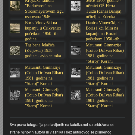
Krojačka radiona
Selce 1960. godine -
"Budućnost" na
učenici OŠ Herta
Stoljetna poplava 1939.
Boksački klub Velebit
Mala scena 1987. - Le Cinema
Zavjet Petra Grgeca - 1998.
Mimohod 23. kolovoza 1995.
Frizerski salon Gerber (Kopf) - utemeljen 1924.
Strossmayerovom trgu
Turza (danas Banija),
osnovana 1946.
učiteljica Zdenka
godine
Sabolić
Boris Vinovrški na
Danica Vinovrški, sin
Tvornica potkivačkih čavala Mustad-Karlovac
Bijelo dugme
Mala scena Hrvatskog doma
Škola plivanja Patkica
Ekonomska škola - ratne godine
Gimnazijska i Ekonomska zbornica - Igor Mihelić
kupanju u Crikvenici
Boris i kći Mira na
početkom 1950.-tih
kupanju na Korani
Banija - poplava 4. 12. 1966.
Marina Perazić, Davor Tolja (Denis&Denis) i Edi Kraljić
Dubravko Halovanić - Ratne godine
INKASATOR
godina
početkom 1950.-tih
godina
Trg bana Jelačića
Maturanti Gimnazije
(Zvijezda) 1938.
(Coiuo Dr.Ivan Ribar)
Autobusna stanica na Korzu
Maturanti Gimnazije 1988. godine
Crkva Sv. Doroteje - 1991.
Karlovački fotograf Josip Žunić
godine - avio snimka
1981. godine na
"Staroj" Korani
Maturanti Gimnazije
Maturanti Gimnazije
Auto cross
Motocross
Obitelj Klemenčić
(Coiuo Dr.Ivan Ribar)
(Coiuo Dr.Ivan Ribar)
1981. godine na
1981. godine na
"Staroj" Korani
"Staroj" Korani
AMD Zanatlija
NULA
Krešimir Botković - RAZGLEDNICE
Maturanti Gimnazije
Maturanti Gimnazije
(Coiuo Dr.Ivan Ribar)
(Coiuo Dr.Ivan Ribar)
Adamo klub
Nepokoreni grad - Trojanski konj (epizoda)
Krešimir Perušić - Nogomet
1981. godine na
1981. godine na
"Staroj" Korani
"Staroj" Korani
8. slet Bratstva i jedinstva 13. lipnja 1965. godine
Novogodišnje čestitke
KUD REČICA
Sva prava fotografija postavljenih na kafotka.net su pridržana od
Lovni i ribolovni turizam
PUNK
Mery Berti - karlovačka Žuži
strane njihovih autora ili vlasnika i bez autorovog se pismenog