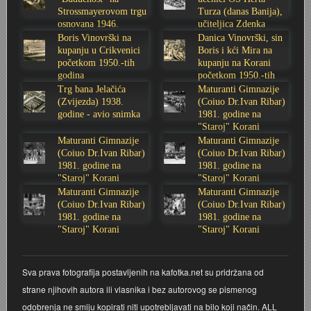
Strossmayerovom trgu
Turza (danas Banija),
Stoljetna poplava 1939.
Boksački klub Velebit
Mala scena 1987. - Le Cinema
Zavjet Petra Grgeca - 1998.
Mimohod 23. kolovoza 1995.
Frizerski salon Gerber (Kopf) - utemeljen 1924.
osnovana 1946.
učiteljica Zdenka
godine
Sabolić
Boris Vinovrški na
Danica Vinovrški, sin
kupanju u Crikvenici
Boris i kći Mira na
Tvornica potkivačkih čavala Mustad-Karlovac
Bijelo dugme
Mala scena Hrvatskog doma
Škola plivanja Patkica
Ekonomska škola - ratne godine
Gimnazijska i Ekonomska zbornica - Igor Mihelić
početkom 1950.-tih
kupanju na Korani
godina
početkom 1950.-tih
godina
Trg bana Jelačića
Maturanti Gimnazije
Banija - poplava 4. 12. 1966.
Marina Perazić, Davor Tolja (Denis&Denis) i Edi Kraljić
Dubravko Halovanić - Ratne godine
INKASATOR
(Zvijezda) 1938.
(Coiuo Dr.Ivan Ribar)
godine - avio snimka
1981. godine na
Autobusna stanica na Korzu
Maturanti Gimnazije 1988. godine
Crkva Sv. Doroteje - 1991.
Karlovački fotograf Josip Žunić
"Staroj" Korani
Maturanti Gimnazije
Maturanti Gimnazije
(Coiuo Dr.Ivan Ribar)
(Coiuo Dr.Ivan Ribar)
Auto cross
Motocross
Obitelj Klemenčić
1981. godine na
1981. godine na
"Staroj" Korani
"Staroj" Korani
Maturanti Gimnazije
Maturanti Gimnazije
AMD Zanatlija
NULA
Krešimir Botković - RAZGLEDNICE
(Coiuo Dr.Ivan Ribar)
(Coiuo Dr.Ivan Ribar)
1981. godine na
1981. godine na
Adamo klub
Nepokoreni grad - Trojanski konj (epizoda)
Krešimir Perušić - Nogomet
"Staroj" Korani
"Staroj" Korani
8. slet Bratstva i jedinstva 13. lipnja 1965. godine
Novogodišnje čestitke
KUD REČICA
Sva prava fotografija postavljenih na kafotka.net su pridržana od
strane njihovih autora ili vlasnika i bez autorovog se pismenog
Lovni i ribolovni turizam
PUNK
Mery Berti - karlovačka Žuži
odobrenja ne smiju kopirati niti upotrebljavati na bilo koji način. ALL