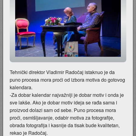
Marakovo brdo i auto kamp
Poplava 1987.
Nevenius Graf von Dubowatz - RENDERI
Štamparija Ognjen Price - Karlovačka tiskara
Pothodnik
Nikola Perić - kroničar Karlovca, kolekcionar, novinar i p
Zima 1967. godine
Ramo
Obitelj Balaš
Zagreb - Karlovac 1:1
Razglednice Karlovca
Obitelj Hauptfeld
Vukmanić 1975. godine
Tehnička škola generacija 1981/1982
Tehnički direktor Vladimir Radočaj istaknuo je da
puno procesa mora proći od izbora motiva do gotovog
Vatrogasna vježba
Zidić
kalendara.
-Za dobar kalendar najvažniji je dobar motiv i onda je
VAGA
Čoki
sve lakše. Ako je dobar motiv ideja se rađa sama i
proizvod dolazi sam od sebe. Puno procesa mora
Trgovina Merkur
Štafeta mladosti 1988.
proći, osmišljavanje, odabir motiva za fotografije,
obrada fotografija i kasnije da tisak bude kvalitetan,
Stari nogometni stadion
Željeznički most preko Kupe
rekao je Radočaj.