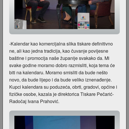
Stoljetna poplava 1939.
Boksački klub Velebit
Mala scena 1987. - Le Cinema
Zavjet Petra Grgeca - 1998.
Mimohod 23. kolovoza 1995.
Frizerski salon Gerber (Kopf) - utemeljen 1924.
Tvornica potkivačkih čavala Mustad-Karlovac
Bijelo dugme
Mala scena Hrvatskog doma
Škola plivanja Patkica
Ekonomska škola - ratne godine
Gimnazijska i Ekonomska zbornica - Igor Mihelić
Banija - poplava 4. 12. 1966.
Marina Perazić, Davor Tolja (Denis&Denis) i Edi Kraljić
Dubravko Halovanić - Ratne godine
INKASATOR
-Kalendar kao komercijalna slika tiskare definitivno
ne, ali kao jedna tradicija, kao čuvanje povijesne
Autobusna stanica na Korzu
Maturanti Gimnazije 1988. godine
Crkva Sv. Doroteje - 1991.
Karlovački fotograf Josip Žunić
baštine i promocija naše županije svakako da. Mi
svake godine moramo dobro razmisliti, koja tema će
Auto cross
Motocross
Obitelj Klemenčić
biti na kalendaru. Moramo smisliti da bude nešto
novo, da bude lijepo i da bude veliko iznenađenje.
AMD Zanatlija
NULA
Krešimir Botković - RAZGLEDNICE
Kupci kalendara su poduzeća, obrti, gradovi, općine i
fizičke osobe, kazala je direktorica Tiskare Pečarić-
Adamo klub
Nepokoreni grad - Trojanski konj (epizoda)
Krešimir Perušić - Nogomet
Radočaj Ivana Prahović.
8. slet Bratstva i jedinstva 13. lipnja 1965. godine
Novogodišnje čestitke
KUD REČICA
Lovni i ribolovni turizam
PUNK
Mery Berti - karlovačka Žuži