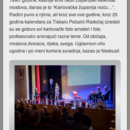
mostova, danas je to “Karlovačka županija noću…”.
Plesna škola u Hrvatskom domu 1979.
Radim puno s njima, ali kroz sve ove godine, kroz 25
godina kalendara za Tiskaru Pečarić-Radočaj izredali
P(j)eskari na Kupi
su se gotovo svi karlovački foto amateri i foto
profesionalci snimajući razne teme. Od običaja,
Otvaranje Muzeja Ribar u Vukmaniću 1968.
mostova dvoraca, rijeka, svega. Uglavnom vrlo
ugodna i po meni korisna suradnja, kazao je Neskusil.
Nedjeljko Fak
Motocross na Starom gradu Dubovcu
Motocross na Šancu