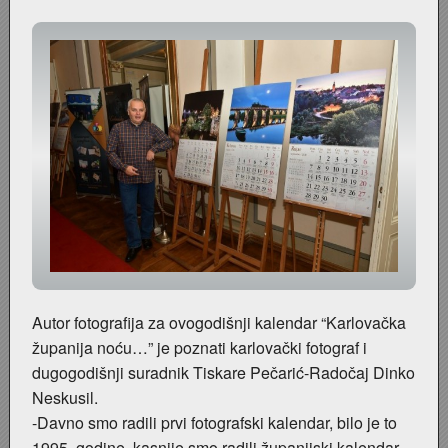
Staklana u Radićevoj ulici
Moda '60-tih
Štafeta mladosti
Regata na Kupi 1977.
Priredba u vrtiću 1972. godina
Primanje u pionire 29. XI 1977.
Autor fotografija za ovogodišnji kalendar “Karlovačka
Povratak s posla
županija noću…” je poznati karlovački fotograf i
dugogodišnji suradnik Tiskare Pečarić-Radočaj Dinko
Poplava 1966.
Neskusil.
-Davno smo radili prvi fotografski kalendar, bilo je to
Poduzeće ELEKTRON
1995. godine, kasnije smo radili županijski kalendar