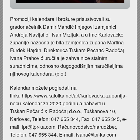
Promociji kalendara i brošure prisustvovali su
gradonačelnik Damir Mandić i njegovi zamjenici
Andreja Navijalić i Ivan Mrzljak, a u ime Karlovačke
županije nazočna je bila zamjenica župana Martina
Furdek Hajdin. Direktorica Tiskare Pečarić-Radočaj
Ivana Prahović uručila je zahvalnice stalnim
suradnicima, odnosno dugogodišnjim naručiteljima
njihovog kalendara. (b.o.)
Kalendar možete pogledati na
linku
https://www.kafotka.net/art/karlovacka-zupanija-
nocu-kalendar-za-2020-godinu
a nabaviti u
Tiskari Pečarić & Radočaj d.o.o., Tuškanova 10,
Karlovac, Telefon: 047 655 344, Fax: 047 655 345, e-
mail:
tpr@tpr-ka.com
, Računovodstvo/narudžbe:,
Telefon: 047 655 344, E-mail:
ivana@tpr-ka.com