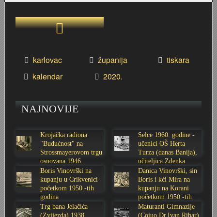
karlovac
županija
tiskara
kalendar
2020.
NAJNOVIJE
Krojačka radiona
Selce 1960. godine -
"Budućnost" na
učenici OŠ Herta
Strossmayerovom trgu
Turza (danas Banija),
osnovana 1946.
učiteljica Zdenka
godine
Sabolić
Boris Vinovrški na
Danica Vinovrški, sin
kupanju u Crikvenici
Boris i kći Mira na
početkom 1950.-tih
kupanju na Korani
godina
početkom 1950.-tih
godina
Trg bana Jelačića
Maturanti Gimnazije
(Zvijezda) 1938.
(Coiuo Dr.Ivan Ribar)