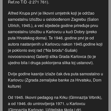
Ref.no T/D -2 271 761).
Marakovo brdo i auto kamp
Poplava 1987.
Nevenius Graf von Dubowatz - RENDERI
Alfred Krupa prvi je likovni umjetnik koji je održao
samostalnu izložbu u oslobođenom Zagrebu (Salon
Štamparija Ognjen Price - Karlovačka tiskara
Pothodnik
Nikola Perić - kroničar Karlovca, kolekcionar, novinar i p
Ullrich, 1945.), a već sljedeće godine priređuje prvu
samostalnu izložbu u Karlovcu u kući Dobry (preko
Zima 1967. godine
Ramo
Obitelj Balaš
puta Hrvatskog doma). Te 1946. godine prvi je od
autora nastanjenih u Karlovcu nakon 1945.godine koji
Zagreb - Karlovac 1:1
Razglednice Karlovca
Obitelj Hauptfeld
je poklonio svoj rad ("Na brodu"-Sušak)
novoosnovanoj Galeriji slika Grada Karlovca (to je
Vukmanić 1975. godine
Tehnička škola generacija 1981/1982
ujedno bila i druga poklonjena slika toj ustanovi).
Vatrogasna vježba
Zidić
Dvije godine kasnije izlaže čak dva puta samostalno u
Karlovcu (Zgrada zemaljske banke za Hrvatsku, Dom
VAGA
Čoki
kulture)
Trgovina Merkur
Štafeta mladosti 1988.
Od 1945. likovni pedagog na Krku (Gimnazija Vrbnik),
a od 1946. do umirovljenja 1971. u Karlovcu
Stari nogometni stadion
Željeznički most preko Kupe
(Gimnazija Karlovac, Učiteljska škola i dr).