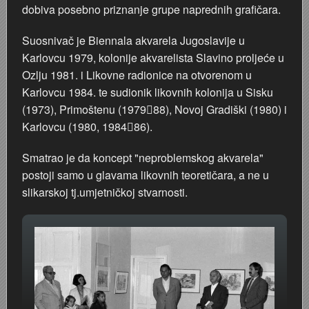
dobiva posebno priznanje grupe naprednih grafičara.
Suosnivač je Biennala akvarela Jugoslavije u
Karlovcu 1979, kolonije akvarelista Slavino proljeće u
Ozlju 1981. i Likovne radionice na otvorenom u
Karlovcu 1984. te sudionik likovnih kolonija u Sisku
(1973), Primoštenu (197988), Novoj Gradiški (1980) i
Karlovcu (1980, 198486).
Smatrao je da koncept "neproblemskog akvarela"
postoji samo u glavama likovnih teoretičara, a ne u
slikarskoj tj.umjetničkoj stvarnosti.