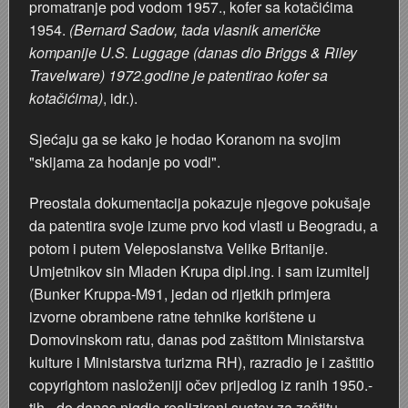
promatranje pod vodom 1957., kofer sa kotačićima
1954.
(Bernard Sadow, tada vlasnik američke
kompanije U.S. Luggage (danas dio Briggs & Riley
Travelware) 1972.godine je patentirao kofer sa
kotačićima)
, idr.).
Sjećaju ga se kako je hodao Koranom na svojim
"skijama za hodanje po vodi".
Preostala dokumentacija pokazuje njegove pokušaje
da patentira svoje izume prvo kod vlasti u Beogradu, a
potom i putem Veleposlanstva Velike Britanije.
Umjetnikov sin Mladen Krupa dipl.ing. i sam izumitelj
(Bunker Kruppa-M91, jedan od rijetkih primjera
izvorne obrambene ratne tehnike korištene u
Domovinskom ratu, danas pod zaštitom Ministarstva
kulture i Ministarstva turizma RH), razradio je i zaštitio
copyrightom nasloženiji očev prijedlog iz ranih 1950.-
tih - do danas nigdje realizirani sustav za zaštitu