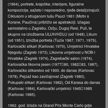
(1964), portrete, krajolike, interijere, figuralne
kompozicije, sažeto i neposredno, rjeđe detaljizirajući.
Ciklusom u struganom tušu Pauci 1961 (Motiv s
Korane, Paučina) približio se apstrakciji. Izlagao
samostalno u Zagrebu, Ozlju, Dugoj Resi, Puli, te
skupno na izložbama ULUH/HDLU (od 1948), Likum
(od 1951), Izložba portreta (Tuzla 1967, 1971, 1975),
Karlovački slikari (Karlovac 1970), Umjetnici Hrvatske
Njegošu (Zagreb 1973), Likovna umjetnost u NOB-i
Hrvatske (Zagreb 1974), Zagrebački salon (1974),
Karlovačka likovna jesen (197780, 198283, 1987),
Karlovačko slikarstvo od 1900. do danas (Karlovac
1978), Pejzaž kao zavičajnost (Zagreb 1980),
Pokupski slikari (Karlovac 1982), Od Karasa do danas
(Karlovac 1984), Karlovački umjetnici 19451985
(Karlovac 1985).
1962. god. Izlaže na Grand Prix Monte Carlo gdje