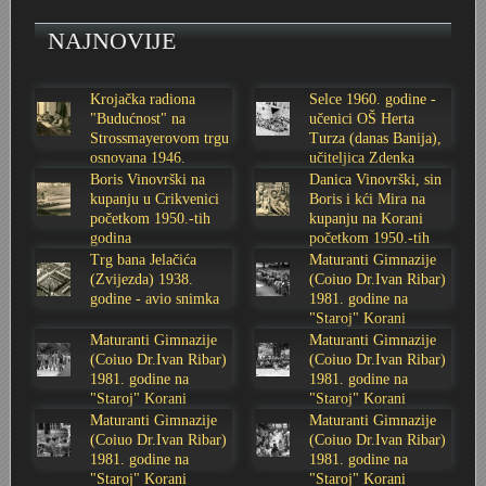
NAJNOVIJE
Krojačka radiona
Selce 1960. godine -
"Budućnost" na
učenici OŠ Herta
Strossmayerovom trgu
Turza (danas Banija),
osnovana 1946.
učiteljica Zdenka
godine
Sabolić
Boris Vinovrški na
Danica Vinovrški, sin
kupanju u Crikvenici
Boris i kći Mira na
početkom 1950.-tih
kupanju na Korani
godina
početkom 1950.-tih
godina
Trg bana Jelačića
Maturanti Gimnazije
(Zvijezda) 1938.
(Coiuo Dr.Ivan Ribar)
godine - avio snimka
1981. godine na
"Staroj" Korani
Maturanti Gimnazije
Maturanti Gimnazije
(Coiuo Dr.Ivan Ribar)
(Coiuo Dr.Ivan Ribar)
1981. godine na
1981. godine na
"Staroj" Korani
"Staroj" Korani
Maturanti Gimnazije
Maturanti Gimnazije
(Coiuo Dr.Ivan Ribar)
(Coiuo Dr.Ivan Ribar)
1981. godine na
1981. godine na
"Staroj" Korani
"Staroj" Korani