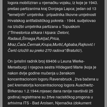
logora mobiliziran u njemačku vojsku, iz koje je 1943.
Stoljetna poplava 1939.
Boksački klub Velebit
Mala scena 1987. - Le Cinema
Zavjet Petra Grgeca - 1998.
Mimohod 23. kolovoza 1995.
Frizerski salon Gerber (Kopf) - utemeljen 1924.
prešao partizanima kraj Donjega Lapca; jedan od 13
"temeljnih" umjetnika - pripadnika likovne umjetnosti
Tvornica potkivačkih čavala Mustad-Karlovac
Bijelo dugme
Mala scena Hrvatskog doma
Škola plivanja Patkica
Ekonomska škola - ratne godine
Gimnazijska i Ekonomska zbornica - Igor Mihelić
Hrvatskog antifašističkog pokreta - 1944. sudjelovao
na izložbi umjetnika partizana u Topuskom
Banija - poplava 4. 12. 1966.
Marina Perazić, Davor Tolja (Denis&Denis) i Edi Kraljić
Dubravko Halovanić - Ratne godine
INKASATOR
("Trinestorica slikara i kipara: Detoni,
Radauš,Šimaga,Rukljač,Prica,
Autobusna stanica na Korzu
Maturanti Gimnazije 1988. godine
Crkva Sv. Doroteje - 1991.
Karlovački fotograf Josip Žunić
Mraz,Ćaće,Čermak,Krupa,Murtić,Agbaba,Rajković i
Čerić-izložili su preko 270 radova"/Bratulić/
).
Auto cross
Motocross
Obitelj Klemenčić
On (prisilni radnik broj 69406 u Leuna Werke-
Merseburg) i njegova sestra Hildegard Marie (koja je
AMD Zanatlija
NULA
Krešimir Botković - RAZGLEDNICE
nakon dvije godine mučenja u ženskom
koncentracionom logoru Ravensbruck , živa bačena u
Adamo klub
Nepokoreni grad - Trojanski konj (epizoda)
Krešimir Perušić - Nogomet
peć krematorija koncentracionog logora Auschwitz-
Birkenau 1.2.1944.mjesec dana ranije navršivši 25
8. slet Bratstva i jedinstva 13. lipnja 1965. godine
Novogodišnje čestitke
KUD REČICA
godina) registrirane su žrtve nacističkog progona u
arhivima ITS - Bad Arolsen, Njemačka (dokument
Lovni i ribolovni turizam
PUNK
Mery Berti - karlovačka Žuži