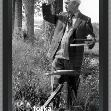
Plesna škola u Hrvatskom domu 1979.
P(j)eskari na Kupi
Otvaranje Muzeja Ribar u Vukmaniću 1968.
Nedjeljko Fak
Motocross na Starom gradu Dubovcu
Motocross na Šancu