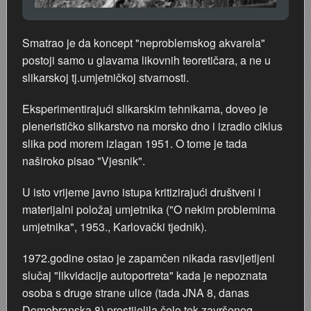
Smatrao je da koncept "neproblemskog akvarela"
postoji samo u glavama likovnih teoretičara, a ne u
slikarskoj tj.umjetničkoj stvarnosti.
Eksperimentirajući slikarskim tehnikama, doveo je
plenerističko slikarstvo na morsko dno i izradio ciklus
slika pod morem izlagan 1951. O tome je tada
naširoko pisao "Vjesnik".
U isto vrijeme javno istupa kritizirajući društveni i
materijalni položaj umjetnika ("O nekim problemima
umjetnika", 1953., Karlovački tjednik).
1972.godine ostao je zapamčen nikada rasvijetljeni
slučaj "likvidacije autoportreta" kada je nepoznata
osoba s druge strane ulice (tada JNA 8, danas
Domobranska 8) prostijelila čelo tek završenog