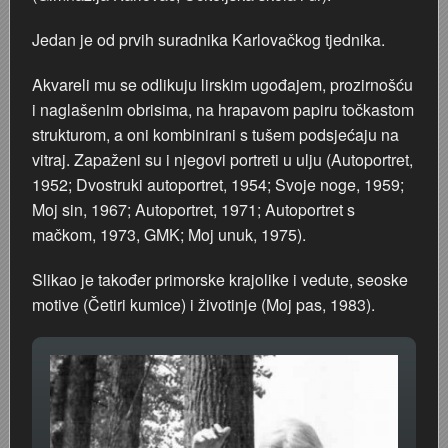
Staklana u Radićevoj ulici
Jedan je od prvih suradnika Karlovačkog tjednika.
Akvareli mu se odlikuju lirskim ugođajem, prozirnošću
Moda '60-tih
i naglašenim obrisima, na hrapavom papiru točkastom
strukturom, a oni kombinirani s tušem podsjećaju na
Štafeta mladosti
vitraj. Zapaženi su i njegovi portreti u ulju (Autoportret,
1952; Dvostruki autoportret, 1954; Svoje noge, 1959;
Regata na Kupi 1977.
Moj sin, 1967; Autoportret, 1971; Autoportret s
mačkom, 1973, GMK; Moj unuk, 1975).
Priredba u vrtiću 1972. godina
Slikao je također primorske krajolike i vedute, seoske
Primanje u pionire 29. XI 1977.
motive (Četiri kumice) i životinje (Moj pas, 1983).
Povratak s posla
Poplava 1966.
Poduzeće ELEKTRON