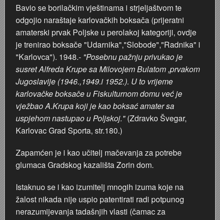
Bavio se borilačkim vještinama i strjeljaštvom te
odgojio naraštaje karlovačkih boksača (prijeratni
amaterski prvak Poljske u perolakoj kategoriji, ovdje
je trenirao boksače "Udarnika","Slobode","Radnika" i
"Karlovca"). 1948.-
"Posebnu pažnju privukao je
susret Alfreda Krupe sa Milovojem Bulatom ,prvakom
Jugoslavije (1946.,1949.i 1952.). U to vrijeme
karlovačke boksače u Fiskulturnom domu već je
vježbao A.Krupa koji je kao boksać amater sa
uspjehom nastupao u Poljskoj."
(Zdravko Švegar,
Karlovac Grad Sporta, str.180.)
Zapamćen je i kao učitelj mačevanja za potrebe
glumaca Gradskog kazališta Zorin dom.
Istaknuo se i kao izumitelj mnogih izuma koje na
žalost nikada nije uspio patentirati radi potpunog
nerazumijevanja tadašnjih vlasti (čamac za