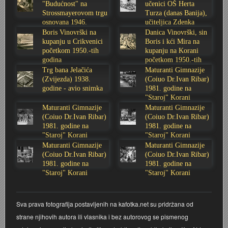
"Budućnost" na
učenici OŠ Herta
Strossmayerovom trgu
Turza (danas Banija),
Stoljetna poplava 1939.
Boksački klub Velebit
Mala scena 1987. - Le Cinema
Zavjet Petra Grgeca - 1998.
Mimohod 23. kolovoza 1995.
Frizerski salon Gerber (Kopf) - utemeljen 1924.
osnovana 1946.
učiteljica Zdenka
godine
Sabolić
Boris Vinovrški na
Danica Vinovrški, sin
Tvornica potkivačkih čavala Mustad-Karlovac
Bijelo dugme
Mala scena Hrvatskog doma
Škola plivanja Patkica
Ekonomska škola - ratne godine
Gimnazijska i Ekonomska zbornica - Igor Mihelić
kupanju u Crikvenici
Boris i kći Mira na
početkom 1950.-tih
kupanju na Korani
godina
početkom 1950.-tih
Banija - poplava 4. 12. 1966.
Marina Perazić, Davor Tolja (Denis&Denis) i Edi Kraljić
Dubravko Halovanić - Ratne godine
INKASATOR
godina
Trg bana Jelačića
Maturanti Gimnazije
(Zvijezda) 1938.
(Coiuo Dr.Ivan Ribar)
godine - avio snimka
1981. godine na
Autobusna stanica na Korzu
Maturanti Gimnazije 1988. godine
Crkva Sv. Doroteje - 1991.
Karlovački fotograf Josip Žunić
"Staroj" Korani
Maturanti Gimnazije
Maturanti Gimnazije
Auto cross
Motocross
Obitelj Klemenčić
(Coiuo Dr.Ivan Ribar)
(Coiuo Dr.Ivan Ribar)
1981. godine na
1981. godine na
"Staroj" Korani
"Staroj" Korani
AMD Zanatlija
NULA
Krešimir Botković - RAZGLEDNICE
Maturanti Gimnazije
Maturanti Gimnazije
(Coiuo Dr.Ivan Ribar)
(Coiuo Dr.Ivan Ribar)
1981. godine na
1981. godine na
Adamo klub
Nepokoreni grad - Trojanski konj (epizoda)
Krešimir Perušić - Nogomet
"Staroj" Korani
"Staroj" Korani
8. slet Bratstva i jedinstva 13. lipnja 1965. godine
Novogodišnje čestitke
KUD REČICA
Sva prava fotografija postavljenih na kafotka.net su pridržana od
strane njihovih autora ili vlasnika i bez autorovog se pismenog
Lovni i ribolovni turizam
PUNK
Mery Berti - karlovačka Žuži