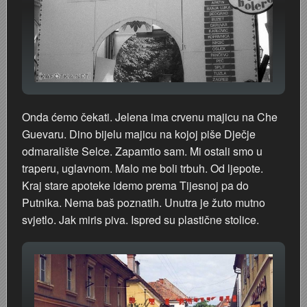
Plesna škola u Hrvatskom domu 1979.
P(j)eskari na Kupi
Otvaranje Muzeja Ribar u Vukmaniću 1968.
Onda ćemo čekati. Jelena ima crvenu majicu na Che
Nedjeljko Fak
Guevaru. Dino bijelu majicu na kojoj piše Dječje
odmaralište Selce. Zapamtio sam. Mi ostali smo u
Motocross na Starom gradu Dubovcu
traperu, uglavnom. Malo me boli trbuh. Od ljepote.
Kraj stare apoteke idemo prema Tijesnoj pa do
Motocross na Šancu
Putnika. Nema baš poznatih. Unutra je žuto mutno
svjetlo. Jak miris piva. Ispred su plastične stolice.