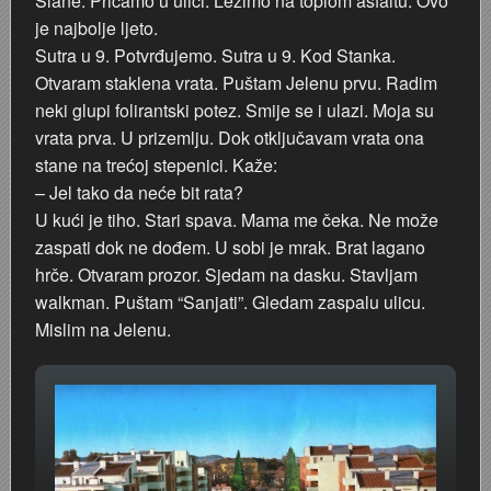
Slane. Pričamo u ulici. Ležimo na toplom asfaltu. Ovo
je najbolje ljeto.
Sutra u 9. Potvrđujemo. Sutra u 9. Kod Stanka.
Otvaram staklena vrata. Puštam Jelenu prvu. Radim
neki glupi folirantski potez. Smije se i ulazi. Moja su
vrata prva. U prizemlju. Dok otključavam vrata ona
stane na trećoj stepenici. Kaže:
– Jel tako da neće bit rata?
U kući je tiho. Stari spava. Mama me čeka. Ne može
zaspati dok ne dođem. U sobi je mrak. Brat lagano
hrče. Otvaram prozor. Sjedam na dasku. Stavljam
walkman. Puštam “Sanjati”. Gledam zaspalu ulicu.
Mislim na Jelenu.