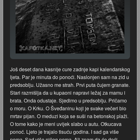
Još deset dana kasnije cure zadnje kapi kalendarskog
ljeta. Par je minuta do ponoći. Naslonjen sam na zid u
predsoblju. Užasno me strah. Prvi puta čujem granate.
Stari razmišlja da u kupaoni napravi ležaj za mamu i
brata. Onda odustaje. Sjedimo u predsoblju. Pričamo
o moru. O Krku. O Šveđaninu koji je svake večeri bio
mrtav pijan. O meduzi koja se suši na betonskoj plaži.
O tome kako je meni uvijek slabo u autu. Otkucava
ponoć. Ljeto je trajalo tisuću godina. I sad ga više
nema. Sad više ničeg nema. Ali znam da će doći.