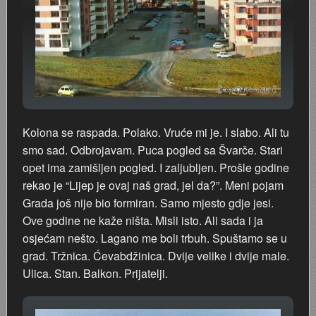
Kolona se raspada. Polako. Vruće mi je. I slabo. Ali tu
smo sad. Odbrojavam. Puca pogled sa Švarče. Stari
opet ima zamišljen pogled. I zaljubljen. Prošle godine
rekao je “Lijep je ovaj naš grad, jel da?”. Meni pojam
Grada još nije bio formiran. Samo mjesto gdje jesi.
Ove godine ne kaže ništa. Misli isto. Ali sada i ja
osjećam nešto. Lagano me boli trbuh. Spuštamo se u
grad. Tržnica. Ćevabdžinica. Dvije velike i dvije male.
Ulica. Stan. Balkon. Prijatelji.