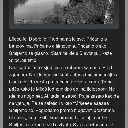
Lijepo je. Dobro je. Pred nama je sve. Pričamo o
bendovima. Pričamo o filmovima. Pričamo o školi.
Smijemo se glasno. “Stari mi ide u Slavoniju”, kaže
Stipe. Šutimo.
Kad padne mrak sjedimo na rubnom kamenu. Pred
zgradom. Ne ide nam se kući. Jelena ima crnu majicu
i tanku bijelu vestu prebačenu preko ramena. Toma
priča kako je Miloš jednom dao gol na tjelesnom. Ne
ide mu nogomet. Ali tada je zabio. Pa je zastao kao da
ne vjeruje. Pa se zaletio i vikao “Mrkeeeelaaaaaa”.
Smijemo se. Pogledamo prema njegovim prozorima.
On nas gleda. Škilji kroz prozor. To je taj trenutak.
Smijemo se kao nikad u životu. Sve se oslobađa. U