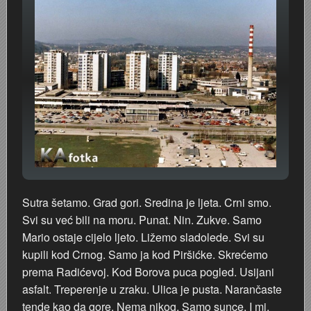
Sutra šetamo. Grad gori. Sredina je ljeta. Crni smo.
Svi su već bili na moru. Punat. Nin. Zukve. Samo
Mario ostaje cijelo ljeto. Ližemo sladolede. Svi su
kupili kod Crnog. Samo ja kod Piršićke. Skrećemo
prema Radićevoj. Kod Borova puca pogled. Usijani
asfalt. Treperenje u zraku. Ulica je pusta. Narančaste
tende kao da gore. Nema nikog. Samo sunce. I mi.