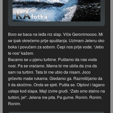
Boro se baca na leđa niz slap. Viče Geronimoooo. Mi
se ipak okrećemo prije spuštanja. Uzimam Jelenu oko
boka i povučem za sobom. Čepi nos prije vode. “Jebo
te nos” kažem.
Bacamo se u pjenu turbine. Puštamo da nas voda
nosi. Pa se vraćamo. Mama bi me ubila da zna da
sam na turbini. Tata bi me ubio da nisam. Joco
grčevito maše rukama. Gledamo ga. Razmišljamo da
li da skočimo. Onda se sjeti. Pušta se. Otplovi i lagano
ustaje kod slapa. Maji izvire grudi. “Zato smo stalno na
turbini, jel”. Jelena me pita. Pa gurne. Ronim. Ronim.
Ronim.