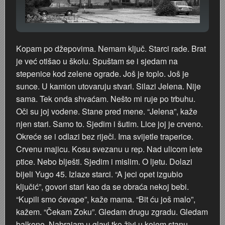
Kopam po džepovima. Nemam ključ. Starci rade. Brat
je već otišao u školu. Spuštam se i sjedam na
stepenice kod zelene ograde. Još je toplo. Još je
sunce. U kamion utovaruju stvari. Silazi Jelena. Nije
sama. Tek onda shvaćam. Nešto mi ruje po trbuhu.
Oči su joj vodene. Stane pred mene. “Jelena”, kaže
njen stari. Samo to. Sjedim i šutim. Lice joj je crveno.
Okreće se i odlazi bez riječi. Ima svijetle traperice.
Crvenu majicu. Kosu svezanu u rep. Nad ulicom lete
ptice. Nebo blješti. Sjedim i mislim. O ljetu. Dolazi
bijeli Yugo 45. Izlaze starci. “A jeci opet izgubio
ključić”, govori stari kao da se obraća nekoj bebi.
“Kupili smo ćevape”, kaže mama. “Bit ću još malo”,
kažem. “Čekam Zoku”. Gledam drugu zgradu. Gledam
balkone. Nabrajam u glavi tko živi u kojem stanu.