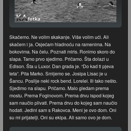
Skačemo. Ne volim skakanje. Više volim ući. Ali
skačem i ja. Osjećam hladnoću na ramenima. Na
bokovima. Na čelu. Poznati miris. Ronimo skoro do
slapa. Tamo prvo sjedimo. Pričamo. Šta dolazi u
Edison. Šta u Luxor. Dan grada je. “Do kad ti pjeva
teta”. Pita Marko. Smijemo se. Josipa Lisac je u
Šancu. Poslije neki rock bend. Lorelei. Ili tako nešto.
Sjedimo na slapu. Pričamo. Malo gledam prema
mostu. Prema Foginovom. Prema drvu ispod kojeg
sam naučio plivati. Prema drvu do kojeg sam naučio
hodati. Jedini sam s Rakovca. Meni je ovo dom. Oni
su mi prijatelji. Oni su ekipa. Ali samo ovo je dom.