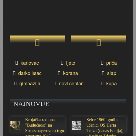
karlovac
ljeto
priča
darko lisac
korana
slap
gimnazija
novi centar
kupa
NAJNOVIJE
Krojačka radiona
Selce 1960. godine -
"Budućnost" na
učenici OŠ Herta
Strossmayerovom trgu
Turza (danas Banija),