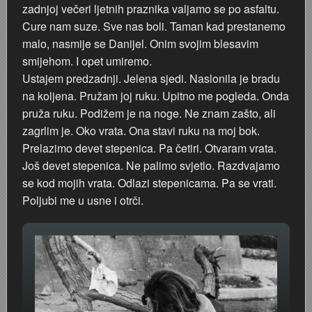
zadnjoj večeri ljetnih praznika valjamo se po asfaltu.
Cure nam suze. Sve nas boli. Taman kad prestanemo
malo, nasmije se Danijel. Onim svojim blesavim
smijehom. I opet umiremo.
Ustajem predzadnji. Jelena sjedi. Naslonila je bradu
na koljena. Pružam joj ruku. Upitno me pogleda. Onda
pruža ruku. Podižem je na noge. Ne znam zašto, ali
zagrlim je. Oko vrata. Ona stavi ruku na moj bok.
Prelazimo devet stepenica. Pa četiri. Otvaram vrata.
Još devet stepenica. Ne palimo svjetlo. Razdvajamo
se kod mojih vrata. Odlazi stepenicama. Pa se vrati.
Poljubi me u usne i otrči.