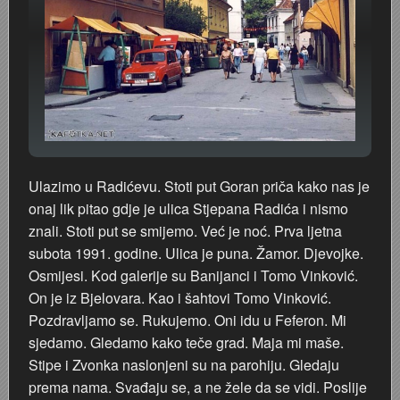
Ulazimo u Radićevu. Stoti put Goran priča kako nas je
onaj lik pitao gdje je ulica Stjepana Radića i nismo
znali. Stoti put se smijemo. Već je noć. Prva ljetna
subota 1991. godine. Ulica je puna. Žamor. Djevojke.
Osmijesi. Kod galerije su Banijanci i Tomo Vinković.
On je iz Bjelovara. Kao i šahtovi Tomo Vinković.
Pozdravljamo se. Rukujemo. Oni idu u Feferon. Mi
sjedamo. Gledamo kako teče grad. Maja mi maše.
Stipe i Zvonka naslonjeni su na parohiju. Gledaju
prema nama. Svađaju se, a ne žele da se vidi. Poslije