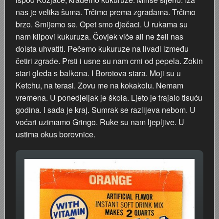
nas je velika šuma. Trčimo prema zgradama. Trčimo
brzo. Smijemo se. Opet smo dječaci. U rukama su
nam klipovi kukuruza. Čovjek viče ali ne želi nas
doista uhvatiti. Pečemo kukuruze na livadi između
četiri zgrade. Prsti i usne su nam crni od pepela. Zokin
stari gleda s balkona. I Borotova stara. Moji su u
Ketchu, na terasi. Zovu me na kokakolu. Nemam
vremena. U ponedjeljak je škola. Ljeto je trajalo tisuću
godina. I sada je kraj. Sumrak se razlijeva nebom. U
voćari uzimamo Gringo. Ruke su nam ljepljive. U
ustima okus borovnice.