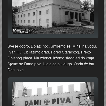
Staklana u Radićevoj ulici
Moda '60-tih
Štafeta mladosti
Regata na Kupi 1977.
Sve je dobro. Dolazi noć. Smijemo se. Miriši na vodu.
I vaniliju. Obilazimo grad. Pored Staračkog. Preko
Priredba u vrtiću 1972. godina
Drvenog placa. Na zdencu ližemo sladoled do kraja.
Sjetim se Dana piva. Ljeto će biti dugo. Onda će biti
Primanje u pionire 29. XI 1977.
Dani piva.
Povratak s posla
Poplava 1966.
Poduzeće ELEKTRON