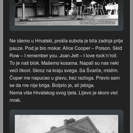
Marakovo brdo i auto kamp
Poplava 1987.
Nevenius Graf von Dubowatz - RENDERI
Štamparija Ognjen Price - Karlovačka tiskara
Pothodnik
Nikola Perić - kroničar Karlovca, kolekcionar, novinar i p
Zima 1967. godine
Ramo
Obitelj Balaš
Ne idemo u Hrvatski, prošla subota je bila zadnja prije
pauze. Pod je bio mokar. Alice Cooper – Poison. Skid
Zagreb - Karlovac 1:1
Razglednice Karlovca
Obitelj Hauptfeld
Row – I remember you. Joan Jett – I love rock’n’roll.
To je naš blok. Mašemo kosama. Napali su nas neki
Vukmanić 1975. godine
Tehnička škola generacija 1981/1982
veći likovi. Skroz na kraju svega. Sa Švarče, mislim.
Čoper me napucao u glavu, bez razloga. Pravio sam
Vatrogasna vježba
Zidić
se da me nije briga. Boljelo je, ali jebiga.
Nema više Hrvatskog ovog ljeta. Lijevo je skoro već
VAGA
Čoki
mrak.
Trgovina Merkur
Štafeta mladosti 1988.
Stari nogometni stadion
Željeznički most preko Kupe