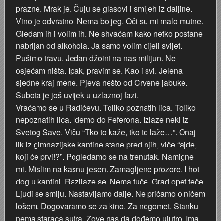
prazne. Mrak je. Čuju se glasovi i smijeh iz daljine.
Vino je odvratno. Nema boljeg. Oči su mi malo mutne.
Gledam ih i volim ih. Ne shvaćam kako netko postane
nabrijan od alkohola. Ja samo volim cijeli svijet.
Pušimo travu. Jedan džoint na nas milijun. Ne
osjećam ništa. Ipak, pravim se. Kao i svi. Jelena
sjedne kraj mene. Pjeva nešto od Crvene jabuke.
Subota je još uvijek u uzlaznoj fazi.
Vraćamo se u Radićevu. Toliko poznatih lica. Toliko
nepoznatih lica. Idemo do Feferona. Izlaze neki iz
Svetog Save. Viču “Tko to kaže, tko to laže…”. Onaj
lik iz gimnazijske kantine stane pred njih, viče “ajde,
koji će prvi!?”. Pogledamo se na trenutak. Namigne
mi. Mislim na kasnu jesen. Zamagljene prozore. I hot
dog u kantini. Razilaze se. Nema tuče. Grad opet teče.
Ljudi se smiju. Nastavljamo dalje. Ne pričamo o ničem
lošem. Dogovaramo se za kino. Za nogomet. Stanku
nema staraca sutra. Zove nas da dođemo ujutro. Ima