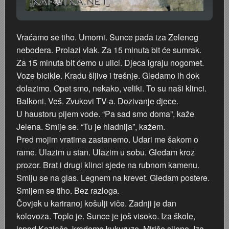
Vraćamo se tiho. Umorni. Sunce pada iza Zelenog
nebodera. Prolazi vlak. Za 15 minuta bit će sumrak.
Za 15 minuta bit ćemo u ulici. Djeca igraju nogomet.
Voze bicikle. Kradu šljive i trešnje. Gledamo ih dok
dolazimo. Opet smo, nekako, veliki. To su naši klinci.
Balkoni. Veš. Zvukovi TV-a. Dozivanje djece.
U haustoru pijem vode. “Pa sad smo doma”, kaže
Jelena. Smije se. “Tu je hladnija”, kažem.
Pred mojim vratima zastanemo. Udari me šakom o
rame. Ulazim u stan. Ulazim u sobu. Gledam kroz
prozor. Brat i drugi klinci sjede na rubnom kamenu.
Smiju se na glas. Legnem na krevet. Gledam postere.
Smijem se tiho. Bez razloga.
Čovjek u kariranoj košulji viče. Zadnji je dan
kolovoza. Toplo je. Sunce je još visoko. Iza škole,
ispod Kozjače, krademo kukuruze. Miriše sijeno. Iza