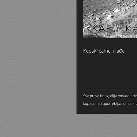
Kupski čamci i lađe
Sva prava fotografija postavljen
kopirati niti upotrebljavati na b