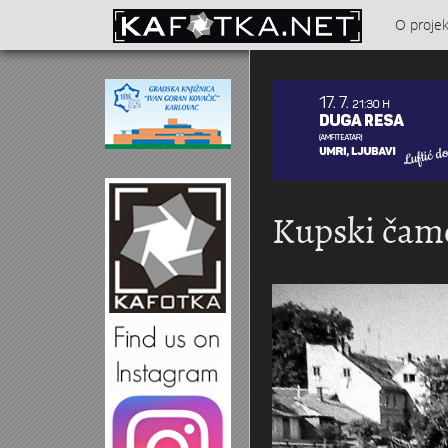
Skoči na glavni sadržaj
O proje
Kontakt
Kupski čamc