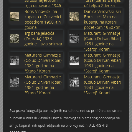
Strossmayerovom
Turza (danas Banija),
trgu osnovana 1946.
učiteljica Zdenka
Marakovo brdo i auto kamp
Poplava 1987.
Nevenius Graf von Dubowatz - RENDERI
godine
Sabolić
Boris Vinovrški na
Danica Vinovrški, sin
kupanju u Crikvenici
Boris i kći Mira na
početkom 1950.-tih
kupanju na Korani
Štamparija Ognjen Price - Karlovačka tiskara
Pothodnik
Nikola Perić - kroničar Karlovca, kolekcionar, novinar i pub
godina
početkom 1950.-tih
godina
Trg bana Jelačića
Maturanti Gimnazije
(Zvijezda) 1938.
(Coiuo Dr.Ivan Ribar)
Zima 1967. godine
Ramo
Obitelj Balaš
godine - avio snimka
1981. godine na
"Staroj" Korani
Zagreb - Karlovac 1:1
Razglednice Karlovca
Obitelj Hauptfeld
Maturanti Gimnazije
Maturanti Gimnazije
(Coiuo Dr.Ivan Ribar)
(Coiuo Dr.Ivan Ribar)
1981. godine na
1981. godine na
Vukmanić 1975. godine
Tehnička škola generacija 1981/1982
"Staroj" Korani
"Staroj" Korani
Maturanti Gimnazije
Maturanti Gimnazije
(Coiuo Dr.Ivan Ribar)
(Coiuo Dr.Ivan Ribar)
Vatrogasna vježba
Zidić
1981. godine na
1981. godine na
"Staroj" Korani
"Staroj" Korani
VAGA
Čoki
Sva prava fotografija postavljenih na kafotka.net su pridržana od strane
Trgovina Merkur
Štafeta mladosti 1988.
njihovih autora ili vlasnika i bez autorovog se pismenog odobrenja ne
smiju kopirati niti upotrebljavati na bilo koji način. ALL RIGHTS
Stari nogometni stadion
Željeznički most preko Kupe