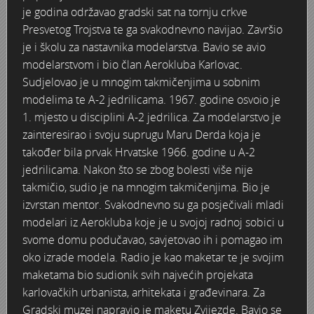
je godina održavao gradski sat na tornju crkve
Karlovac 1945. - 1960.
Kupalište na Korani
Ulazak Nijemaca i Talijana u Karlovac 11. travnja 1941.
Vlakom preko Kupe 1945.
Raketiranja Banskih dvora 7. listopada 1991.
Karlovac
Presvetog Trojstva te ga svakodnevno navijao. Završio
je i školu za nastavnika modelarstva. Bavio se avio
Karlovac 1960. - 1980.
JAKIL d.d.
Stjepan Šantić – fotograf
UNNRA
Dogradnja hotela "Korane" 1978. godine
Sentimentalno zabavno–glazbeno putovanje Ljubomira V
Korana
modelarstvom i bio član Aerokluba Karlovac.
Sudjelovao je u mnogim takmičenjima u sobnim
Karlovac 1980. - 1990.
Izgradnja uglovnice Zajčeva/Lisinskog 1929. -
Josip Plavetić – hrvatski vojnik 1941.-1945.
Tvornica Lola Ribar
Latica - štedionica mladih
34. KARLOVAČKA REGATA 28. lipnja 1987.
Slikar i glazbenik - Joško Leš
Kupa
modelima te A-2 jedrilicama. 1967. godine osvoio je
1. mjesto u disciplini A-2 jedrilica. Za modelarstvo je
Karlovac 1990. - 2000.
Gostiona obitelji Wiedenig na Baniji
Boško Petrović - Odrastanje u Karlovcu
Radne akcije 1945.
Košarka
Bijele ruže
Baseball
Slobodan Martinović Coco - Taekwondo
Living History - Turanj
zainteresirao i svoju suprugu Maru Derda koja je
također bila prvak Hrvatske 1966. godine u A-2
Prve pričesti 1900. - 1991.
Foginovo kupalište
Bombardiranje Karlovca 1944. - Preradovićeva i Gunduli
Prvomajske proslave
Korzo - kružni tok
Bodybuilding
Biciklijada 1991.
Studijski portreti iz albuma Nataše Jakić
Nekad bilo — sad se spominjalo
jedrilicama. Nakon što se zbog bolesti više nije
takmičio, sudio je na mnogim takmičenjima. Bio je
Selce/Crikvenica
Fašnik
Bombardiranje Karlovca 1944. godine
Proslava 10. godišnjice FNRJ - Drug Tito u Karlovcu 1955.
KIM - Karlovačka industrija mlijeka 1969.
Brodom po Kupi
Croatian Eagle Team Aerobics
HMS Glorious u Crikvenici 1938. godine
Tehnička škola
Nestajanje jedne klupe u tri dana
izvrstan mentor. Svakodnevno su ga posječivali mladi
modelari iz Aerokluba koje je u svojoj radnoj sobici u
Učenički stogodišnjak
Državna ženska realna gimnazija - otvorenje škole 19. s
Poligon i igralište u šancu
Karlovčani na “Igrama bez granica” u Bonnu 1979.
Dani piva
Dani piva 1999.
60-ta godišnjica VELIKE mature
Zdravko Neskusil - FOTOGRAFIKE
Dani piva 1997.
Parkovi
svome domu podučavao, savjetovao ih i pomagao im
oko izrade modela. Radio je kao maketar te je svojim
VATROGASCI
Drveni most na Korani
Nogomet
Karavana bratstva i jedinstva Karlovac-Kragujevac 1973. 
Džafer
Fašnik u Karlovcu 1996.
Bal maturanata 1959.
Odred izviđača Vladimir Nazor
Sajam vlastelinstva
maketama bio sudionik svih najvećih projekata
karlovačkih urbanista, arhitekata i građevinara. Za
Županija
Cvjetni korzo 1930.
Moto utrka na gradskim ulicama 1946.
Jarče Polje - Dobra
Eksplozija plina - Stara Korana 28. ožujka 1985.
Karlovac u Europi - Europa u Karlovcu 1991.
Engleski u vrtiću
Hidrocentrala Ozalj (Munjara)
Zlatno doba košarke - Marta Kasun Nahod
Židovsko groblje u Karlovcu
Gradski muzej napravio je maketu Zvijezde. Bavio se