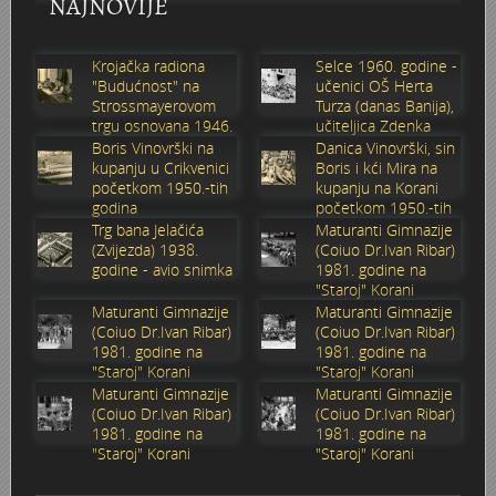
NAJNOVIJE
Marakovo brdo i auto kamp
Poplava 1987.
Nevenius Graf von Dubowatz - RENDERI
Krojačka radiona
Selce 1960. godine -
"Budućnost" na
učenici OŠ Herta
Štamparija Ognjen Price - Karlovačka tiskara
Pothodnik
Nikola Perić - kroničar Karlovca, kolekcionar, novinar i pub
Strossmayerovom
Turza (danas Banija),
trgu osnovana 1946.
učiteljica Zdenka
godine
Sabolić
Zima 1967. godine
Ramo
Obitelj Balaš
Boris Vinovrški na
Danica Vinovrški, sin
kupanju u Crikvenici
Boris i kći Mira na
početkom 1950.-tih
kupanju na Korani
Zagreb - Karlovac 1:1
Razglednice Karlovca
Obitelj Hauptfeld
godina
početkom 1950.-tih
godina
Trg bana Jelačića
Maturanti Gimnazije
(Zvijezda) 1938.
(Coiuo Dr.Ivan Ribar)
Vukmanić 1975. godine
Tehnička škola generacija 1981/1982
godine - avio snimka
1981. godine na
"Staroj" Korani
Maturanti Gimnazije
Maturanti Gimnazije
Vatrogasna vježba
Zidić
(Coiuo Dr.Ivan Ribar)
(Coiuo Dr.Ivan Ribar)
1981. godine na
1981. godine na
VAGA
Čoki
"Staroj" Korani
"Staroj" Korani
Maturanti Gimnazije
Maturanti Gimnazije
(Coiuo Dr.Ivan Ribar)
(Coiuo Dr.Ivan Ribar)
Trgovina Merkur
Štafeta mladosti 1988.
1981. godine na
1981. godine na
"Staroj" Korani
"Staroj" Korani
Stari nogometni stadion
Željeznički most preko Kupe